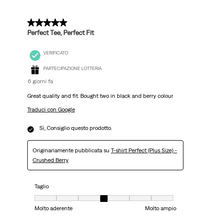
5 su 5 stelle.
Perfect Tee, Perfect Fit
VERIFICATO
PARTECIPAZIONE LOTTERIA
6 giorni fa
Great quality and fit. Bought two in black and berry colour
Traduci con Google
Sì, Consiglio questo prodotto.
Originariamente pubblicata su
T-shirt Perfect (Plus Size) -
Crushed Berry
Taglio
Taglio, 4 su 7, dove 1 è uguale a Molto aderente e 7 è uguale a Molto ampi
Molto aderente
Molto ampio