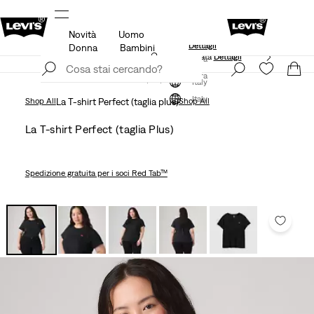
Novità
Uomo
Unidays: Gli studenti ottengono il 20% di sconto
Dettagli
Donna
Bambini
Politica di spedizione e resi Aggiornata
Dettagli
Iscriviti ora
Iscriviti ora
Italy
Italy
Shop All
La T-shirt Perfect (taglia plus)
Shop All
La T-shirt Perfect (taglia Plus)
Spedizione gratuita
per i soci Red Tab™