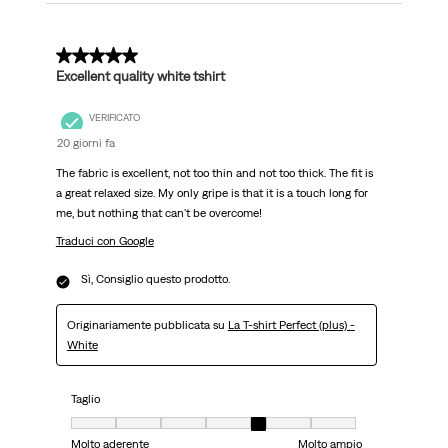
5 su 5 stelle.
Excellent quality white tshirt
VERIFICATO
20 giorni fa
The fabric is excellent, not too thin and not too thick. The fit is
a great relaxed size. My only gripe is that it is a touch long for
me, but nothing that can't be overcome!
Traduci con Google
Sì, Consiglio questo prodotto.
Originariamente pubblicata su
La T-shirt Perfect (plus) -
White
Taglio
Taglio, 5 su 7, dove 1 è uguale a Molto aderente e 7 è uguale a Molto ampi
Molto aderente
Molto ampio