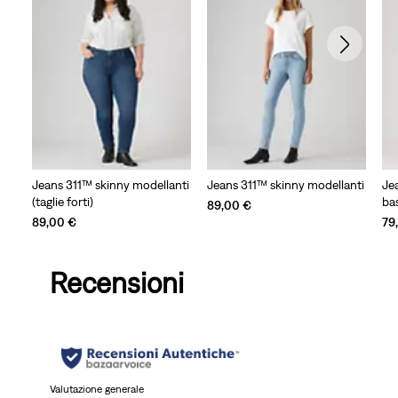
Jeans 311™ skinny modellanti
Jeans 311™ skinny modellanti
Je
(taglie forti)
ba
89,00 €
89,00 €
79
Recensioni
Valutazione generale