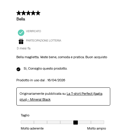
5 su 5 stelle.
Bella
VERIFICATO
PARTECIPAZIONE LOTTERIA
3 mesi fa
Bella maglietta. Veste bene, comoda e pratica. Buon acquisto
Sì, Consiglio questo prodotto.
Prodotto in uso dal :
16/04/2026
Originariamente pubblicata su
La T-shirt Perfect (taglia
plus) - Mineral Black
Taglio
Taglio, 5 su 7, dove 1 è uguale a Molto aderente e 7 è uguale a Molto ampi
Molto aderente
Molto ampio