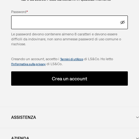
Password
*
Le password devono contenere almeno 8 caratteri e devono essere
difficili da indovinare; non sono ammesse password di uso comune o
rischiose.
Creando un account, accetto i
di LS&Co. Ho letto
Termini di utilizzo
di LS&Co..
l’Informativa sulla privacy
Crea un account
ASSISTENZA
AZIENDA