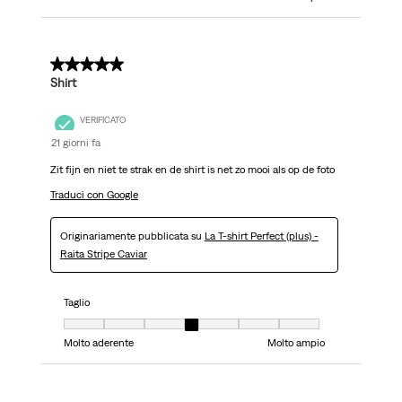
5 su 5 stelle.
Shirt
VERIFICATO
21 giorni fa
Zit fijn en niet te strak en de shirt is net zo mooi als op de foto
Traduci con Google
Originariamente pubblicata su
La T-shirt Perfect (plus) -
Raita Stripe Caviar
Taglio
Taglio, 4 su 7, dove 1 è uguale a Molto aderente e 7 è uguale a Molto ampi
Molto aderente
Molto ampio