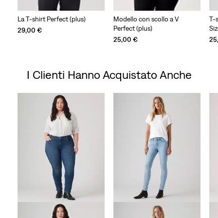
La T-shirt Perfect (plus)
Modello con scollo a V
T-s
Perfect (plus)
Siz
29,00 €
25,00 €
25
I Clienti Hanno Acquistato Anche
Skip Carousel