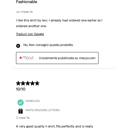
Fashionable
un mese fa
I like this shirt by levi; I already had ordered one earlier so I
ordered another one.
Traduci con Google
No, Non consiglio questo prodotto.
Inizialmente pubblicata su macys.com
5 su 5 stelle.
10/10
VERIFICATO
PARTECIPAZIONE LOTTERIA
2 mesi fa
A very good quality t-shirt, fits perfectly and is really