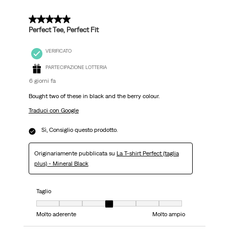
recensioni.
5 su 5 stelle.
Perfect Tee, Perfect Fit
VERIFICATO
PARTECIPAZIONE LOTTERIA
6 giorni fa
Bought two of these in black and the berry colour.
Traduci con Google
Sì, Consiglio questo prodotto.
Originariamente pubblicata su
La T-shirt Perfect (taglia
plus) - Mineral Black
Taglio
Taglio, 4 su 7, dove 1 è uguale a Molto aderente e 7 è uguale a Molto ampi
Molto aderente
Molto ampio