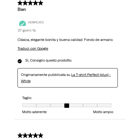
5 su 5 stelle.
Bien
VERIFICATO
27 giorni fa
Clásica, elegante bonita y buena calidad. Fondo de armario.
Traduci con Google
Sì, Consiglio questo prodotto.
Originariamente pubblicata su
La T-shirt Perfect (plus) -
White
Taglio
Taglio, 4 su 7, dove 1 è uguale a Molto aderente e 7 è uguale a Molto ampi
Molto aderente
Molto ampio
5 su 5 stelle.