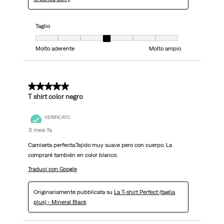
Taglio
Taglio, 4 su 7, dove 1 è uguale a Molto aderente e 7 è uguale a Molto ampi
Molto aderente
Molto ampio
5 su 5 stelle.
T shirt color negro
VERIFICATO
3 mesi fa
Camiseta perfecta.Tejido muy suave pero con cuerpo. La
compraré también en color blanco.
Traduci con Google
Originariamente pubblicata su
La T-shirt Perfect (taglia
plus) - Mineral Black