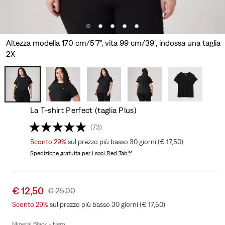
Altezza modella 170 cm/5'7", vita 99 cm/39", indossa una taglia
2X
La T-shirt Perfect (taglia Plus)
(73)
Sconto 29%
sul prezzo più basso 30 giorni (€ 17,50)
Spedizione gratuita
per i soci Red Tab™
Sale
€ 12,50
Original
€ 25,00
price
Price
Sconto 29%
sul prezzo più basso 30 giorni (€ 17,50)
is
Was
Mineral Black - Nero