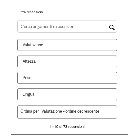
di
invio.
invio.
invio.
invio.
invio.
Filtra recensioni
Cerca argomenti e ricerca delle recensioni
Valutazione
Altezza
Peso
Lingua
1
Ordina per
Valutazione - ordine decrescente
a
10
1 – 10 di 73 recensioni
di
73