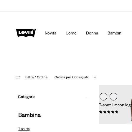
App Levi's. Il meglio di Levi's ®, su misura per te.
Dett
Novità
Uomo
Donna
Bambini
Filtra
/ Ordina
Ordina per
Consigliato
Categorie
T-shirt Hit con lo
(0)
Bambina
€ 20,00
T-shirts