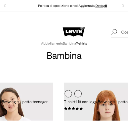
agli
Politica di spedizione e resi Aggiornata
Dettagli
App Levi's. Il meglio di Levi's ®, su misura per te.
Dettagli
Abbigliamento
Bambina
T-shirts
Bambina
go Batwing sul petto teenager
T-shirt Hit con logo Batwing sul pet
(0)
€ 18,00