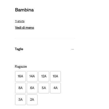
Bambina
T-shirts
Vedi di meno
Taglie
Ragazze
16A
14A
12A
10A
8A
6A
5A
4A
3A
2A