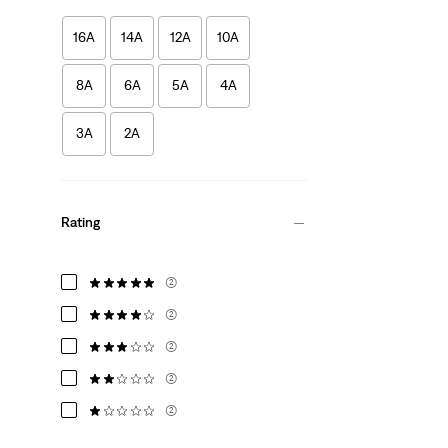
16A
14A
12A
10A
8A
6A
5A
4A
3A
2A
Rating
(2)
(2)
(2)
(2)
(2)