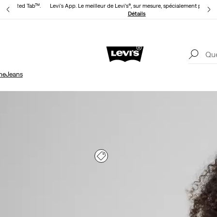
evi’s® Red Tab™.
Levi's App. Le meilleur de Levi’s®, sur mesure, spécialement pour vo
Détails
Livr
Unidays: Les étudiants bénéficient de -20%
Détails
me
Jeans