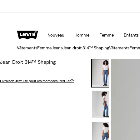
Livraison gratuite pour les membres du programme L
icient de -20%
Détails
Détails
Nouveau
Homme
Femme
Enfants
Vêtements
Femme
Jeans
Jean droit 314™ Shaping
Vêtements
Fem
Jean Droit 314™ Shaping
Livraison gratuite
pour les membres Red Tab™