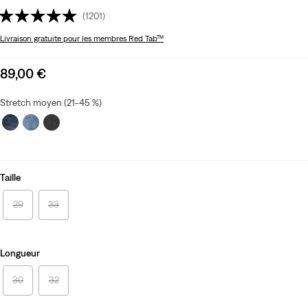
(1201)
Livraison gratuite
pour les membres Red Tab™
Sale
89,00 €
price
is
Stretch moyen (21-45 %)
Taille
29
33
Longueur
30
32