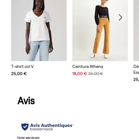
T-shirt col V
Ceinture Athena
Dé
Ess
Sale
Original
25,00 €
18,00 €
35,00 €
Price
Price
25
is
was
Avis
Note générale