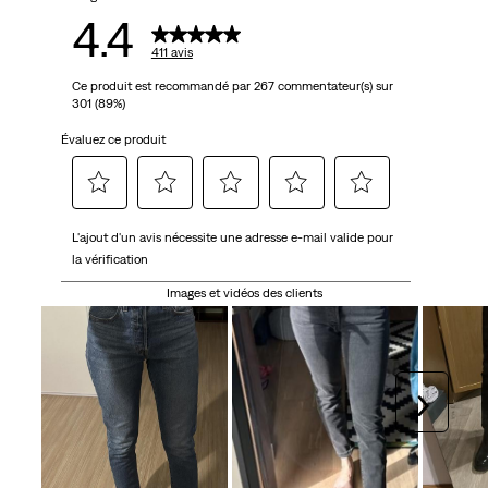
4.4
411 avis
Ce produit est recommandé par 267 commentateur(s) sur
301 (89%)
Évaluez ce produit
Sélectionnez
Sélectionnez
Sélectionnez
Sélectionnez
Sélectionnez
L'ajout d'un avis nécessite une adresse e-mail valide pour
pour
pour
pour
pour
pour
la vérification
attribuer
attribuer
attribuer
attribuer
attribuer
1 étoile
2 étoiles
3 étoiles
4 étoiles
5 étoiles
Images et vidéos des clients
à
à
à
à
à
l'article.
l'article.
l'article.
l'article.
l'article.
Cette
Cette
Cette
Cette
Cette
action
action
action
action
action
Suivan
ouvrira
ouvrira
ouvrira
ouvrira
ouvrira
le
le
le
le
le
formulaire
formulaire
formulaire
formulaire
formulaire
de
de
de
de
de