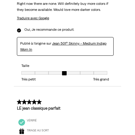
Right now there are none. Will definitely buy more colors if
they become available. Would love more darker colors.
Traduire avec Google
Oui, Je recommande ce produit.
Publié à l'origine sur
Jean 501® Skinny - Medium Indigo
Worn In
Taille
Taille, 4 sur 7, où 1 est égal à Très petit et 7 est égal à Très grand
Très petit
Très grand
5 sur 5 étoiles.
LE jean classique parfait
VÉRIFIÉ
TIRAGE AU SORT