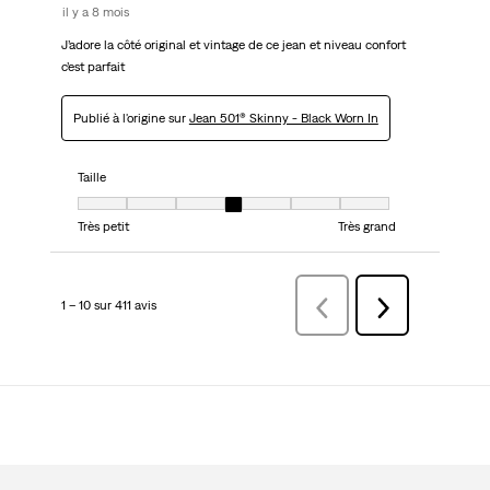
il y a 8 mois
J’adore la côté original et vintage de ce jean et niveau confort
c’est parfait
Publié à l'origine sur
Jean 501® Skinny - Black Worn In
Taille
Taille, 4 sur 7, où 1 est égal à Très petit et 7 est égal à Très grand
Très petit
Très grand
1 – 10 sur 411 avis
Précédentavis
Suivant
avis