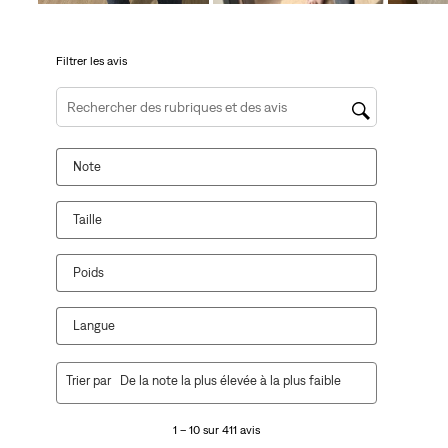
soumission.
soumission.
soumission.
soumission.
soumission.
Filtrer les avis
Zone de recherche de sujet et d'avis
Note
Taille
Poids
Langue
1
Trier par
De la note la plus élevée à la plus faible
à
10
1 – 10 sur 411 avis
sur