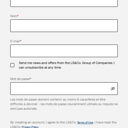
Nom
*
E-mail
*
Send me news and offers from the LS&Co. Group of Companies. I
can unsubscribe at any time.
Mot de passe
*
Les mots de passe doivent contenir au moins 8 caractères et être
difficiles à deviner - les mots de passe couramment utilisés ou risqués ne
sont pas autorisés.
By creating an account, I agree to the LS&Co.
. I have read the
Terms of Use
LS&Co.
.
Privacy Policy