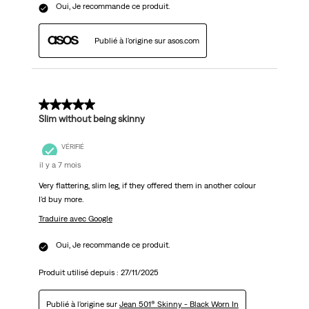
Oui, Je recommande ce produit.
Publié à l'origine sur asos.com
5 sur 5 étoiles.
Slim without being skinny
VÉRIFIÉ
il y a 7 mois
Very flattering, slim leg, if they offered them in another colour
I'd buy more.
Traduire avec Google
Oui, Je recommande ce produit.
Produit utilisé depuis :
27/11/2025
Publié à l'origine sur
Jean 501® Skinny - Black Worn In