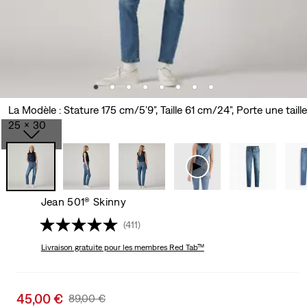
La Modèle : Stature 175 cm/5'9", Taille 61 cm/24", Porte une taille
25 x 30
Jean 501® Skinny
(411)
Livraison gratuite
pour les membres Red Tab™
Sale
45,00 €
Original
89,00 €