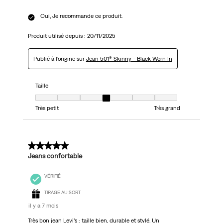
Oui, Je recommande ce produit.
Produit utilisé depuis :
20/11/2025
Publié à l'origine sur
Jean 501® Skinny - Black Worn In
Taille
Taille, 4 sur 7, où 1 est égal à Très petit et 7 est égal à Très grand
Très petit
Très grand
5 sur 5 étoiles.
Jeans confortable
VÉRIFIÉ
TIRAGE AU SORT
il y a 7 mois
Très bon jean Levi’s : taille bien, durable et stylé. Un