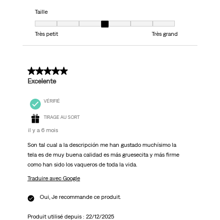
Taille
Taille, 4 sur 7, où 1 est égal à Très petit et 7 est égal à Très grand
Très petit
Très grand
5 sur 5 étoiles.
Excelente
VÉRIFIÉ
TIRAGE AU SORT
il y a 6 mois
Son tal cual a la descripción me han gustado muchísimo la
tela es de muy buena calidad es más gruesecita y más firme
como han sido los vaqueros de toda la vida.
Traduire avec Google
Oui, Je recommande ce produit.
Produit utilisé depuis :
22/12/2025