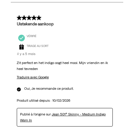
411
avis.
5 sur 5 étoiles.
Uistekende aankoop
VÉRIFIÉ
TIRAGE AU SORT
il y a 5 mois
Zit perfect en het indigo oogt heel mooi. Mijn vriendin en ik
heel tevreden
Traduire avec Google
Oui, Je recommande ce produit.
Produit utilisé depuis :
10/02/2026
Publié à l'origine sur
Jean 501® Skinny - Medium Indigo
Worn In