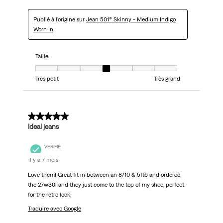
Publié à l'origine sur
Jean 501® Skinny - Medium Indigo
Worn In
Taille
Taille, 4 sur 7, où 1 est égal à Très petit et 7 est égal à Très grand
Très petit
Très grand
5 sur 5 étoiles.
Ideal jeans
VÉRIFIÉ
il y a 7 mois
Love them! Great fit in between an 8/10 & 5ft6 and ordered
the 27w30l and they just come to the top of my shoe, perfect
for the retro look.
Traduire avec Google