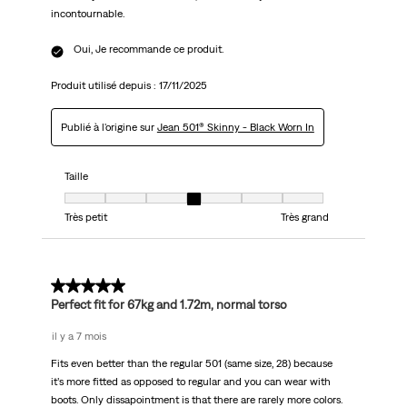
incontournable.
Oui, Je recommande ce produit.
Produit utilisé depuis :
17/11/2025
Publié à l'origine sur
Jean 501® Skinny - Black Worn In
Taille
Taille, 4 sur 7, où 1 est égal à Très petit et 7 est égal à Très grand
Très petit
Très grand
5 sur 5 étoiles.
Perfect fit for 67kg and 1.72m, normal torso
il y a 7 mois
Fits even better than the regular 501 (same size, 28) because
it’s more fitted as opposed to regular and you can wear with
boots. Only dissapointment is that there are rarely more colors.