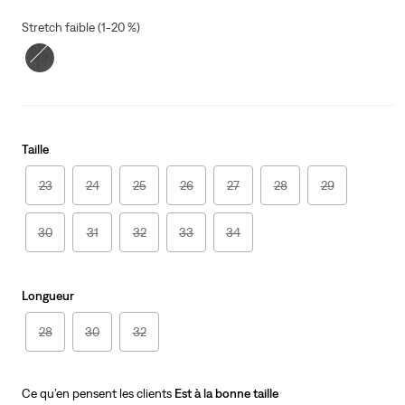
price
Price
is
Was
Stretch faible (1-20 %)
Taille
23
24
25
26
27
28
29
30
31
32
33
34
Longueur
28
30
32
Ce qu’en pensent les clients
Est à la bonne taille