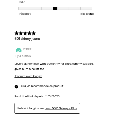
Taille
Taille, 4 sur 7, où 1 est égal à Très petit et 7 est égal à Très grand
Très petit
Très grand
5 sur 5 étoiles.
501 skinny jeans
VÉRIFIÉ
il y a 6 mois
Lovely skinny jean with button fly for extra tummy support,
gives bum nice lift too.
Traduire avec Google
Oui, Je recommande ce produit.
Produit utilisé depuis :
11/01/2026
Publié à l'origine sur
Jean 501® Skinny - Blue