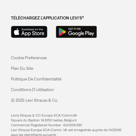
TÉLÉCHARGEZ L'APPLICATION LEVI'S®
Cookie Preferences
Plan Du Site
Politique De Confidentialité
Conditions D’utilisation
© 2025 Levi Strauss & Co.
Levis Strauss & CO Europe SCA/Comm.VA
Square du Bastion 1A,1050 Ixelles, Belgium
Commercial Registered Number: 424.656.991
Levi Strauss Europe SCA/Comm. VA est enregistrée auprès de l’ADEME
sous les identifiants suivants :