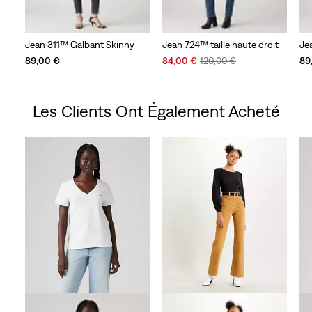
Jean 311™ Galbant Skinny
Jean 724™ taille haute droit
Je
Sale
Original
89,00 €
84,00 €
120,00 €
89
Price
Price
is
was
Les Clients Ont Également Acheté
Skip Carousel