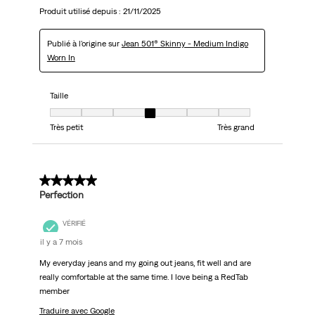
Produit utilisé depuis :
21/11/2025
Publié à l'origine sur
Jean 501® Skinny - Medium Indigo
Worn In
Taille
Taille, 4 sur 7, où 1 est égal à Très petit et 7 est égal à Très grand
Très petit
Très grand
5 sur 5 étoiles.
Perfection
VÉRIFIÉ
il y a 7 mois
My everyday jeans and my going out jeans, fit well and are
really comfortable at the same time. I love being a RedTab
member
Traduire avec Google