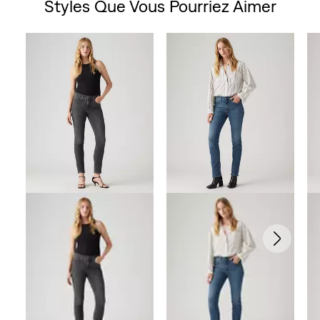
Styles Que Vous Pourriez Aimer
5
Skip Carousel
étoiles.
411
avis