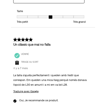
Taille
Taille, 4 sur 7, où 1 est égal à Très petit et 7 est égal à Très grand
Très petit
Très grand
5 sur 5 étoiles.
Un clàssic que mai no falla
VÉRIFIÉ
TIRAGE AU SORT
il y a 7 mois
La talla s'ajusta perfectament i queden amb l'estil que
correspon. Em queden una mica llarg perquè només donava
l'opció de L30 en amunt i a mi em va bé L28.
Traduire avec Google
Oui, Je recommande ce produit.