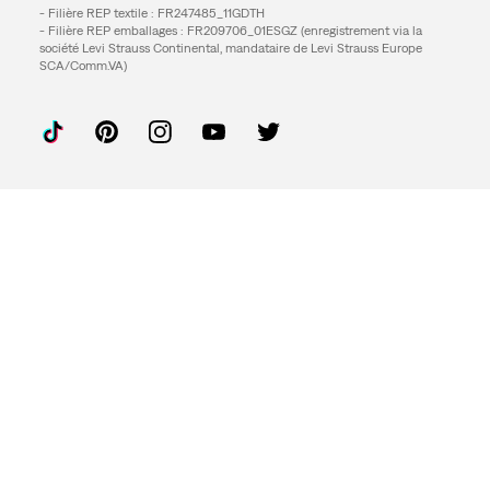
- Filière REP textile : FR247485_11GDTH
- Filière REP emballages : FR209706_01ESGZ (enregistrement via la
société Levi Strauss Continental, mandataire de Levi Strauss Europe
SCA/Comm.VA)