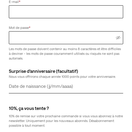
E-mail
*
Mot de passe
*
Les mots de passe doivent contenir au moins 8 caractères et être difficiles
à deviner - les mots de passe couramment utilisés ou risqués ne sont pas
autorisés.
Surprise d’anniversaire (facultatif)
Nous vous offrirons chaque année 1000 points pour votre anniversaire.
Jour
Mois
Année
10%, ça vous tente ?
10% de remise sur votre prochaine commande si vous vous abonnez à notre
newsletter. Uniquement pour les nouveaux abonnés. Désabonnement
possible à tout moment.