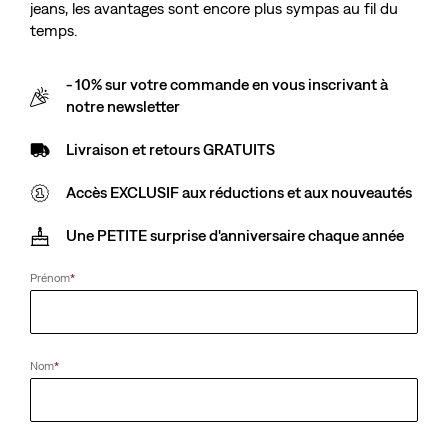
Recherchez Est Introuvable.
jeans, les avantages sont encore plus sympas au fil du
temps.
Nous sommes désolés pour les désagréments.
- 10% sur votre commande en vous inscrivant à
Veuillez réessayer ultérieurement.
notre newsletter
Livraison et retours GRATUITS
Accès EXCLUSIF aux réductions et aux nouveautés
Une PETITE surprise d'anniversaire chaque année
Prénom
*
Nom
*