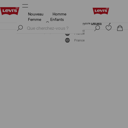
Nouveau
Homme
Unidays: Les étudiants bénéficient de -20%
Détails
Femme
Enfants
Unidays: Les étudiants bénéficient de -20%
Détails
S'inscrire maintenant
S'inscrire maintenant
France
France