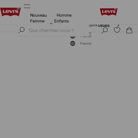
Nouveau
Homme
Unidays: Les étudiants bénéficient de -20%
Détails
Femme
Enfants
Unidays: Les étudiants bénéficient de -20%
Détails
S'inscrire maintenant
S'inscrire maintenant
France
France