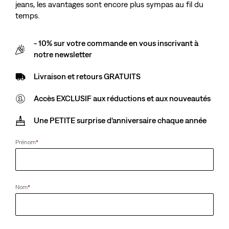
Recherchez Est Introuvable.
jeans, les avantages sont encore plus sympas au fil du
temps.
Nous sommes désolés pour les désagréments.
- 10% sur votre commande en vous inscrivant à
Veuillez réessayer ultérieurement.
notre newsletter
Livraison et retours GRATUITS
Accès EXCLUSIF aux réductions et aux nouveautés
Une PETITE surprise d'anniversaire chaque année
Prénom
*
Nom
*