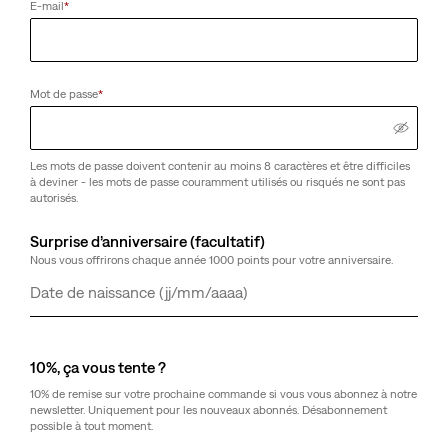
E-mail
*
Mot de passe
*
Les mots de passe doivent contenir au moins 8 caractères et être difficiles
à deviner - les mots de passe couramment utilisés ou risqués ne sont pas
autorisés.
Surprise d’anniversaire (facultatif)
Nous vous offrirons chaque année 1000 points pour votre anniversaire.
Jour
Mois
Année
10%, ça vous tente ?
10% de remise sur votre prochaine commande si vous vous abonnez à notre
newsletter. Uniquement pour les nouveaux abonnés. Désabonnement
possible à tout moment.