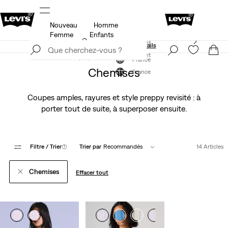
Nouveau
Homme
Politique de livraison et de retours Mise à jour
Détails
Femme
Enfants
Levi's App. Le meilleur de Levi’s®, sur mesure,
S'inscrire maintenant
spécialement pour vous.
Détails
S'inscrire maintenant
France
Chemises
France
Coupes amples, rayures et style preppy revisité : à
porter tout de suite, à superposer ensuite.
Filtre
/ Trier
(1)
Trier par
Recommandés
14 Articles
Chemises
Effacer tout