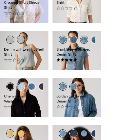
Cropped Short Sleeve
Shirt
Shirt
(0)
(0)
85,00 €
130,00 €
Denim Lightweight Shell
Short Sleeve Shaped
Shirt
Denim Shirt
(0)
(1)
55,00 €
69,00 €
Chemise Heritage
Jordan Lightweight
Western Denim
Denim Shirt
(0)
(0)
95,00 €
99,00 €