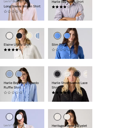
Levi’s® Blue Tab™
Harlie Boyfriend Shirt
Long Sleeve Woven Shirt
(116)
(0)
65,00 €
130,00 €
Elaine Utility Shirt
Slim Poplin Shirt
(14)
(0)
75,00 €
69,00 €
Harlie Boyfriend Tuxedo
Harlie Short Sleeve Lace
Ruffle Shirt
Shirt
(0)
(8)
69,00 €
69,00 €
Levi’s® Blue Tab™
Heritage Western Eyelet