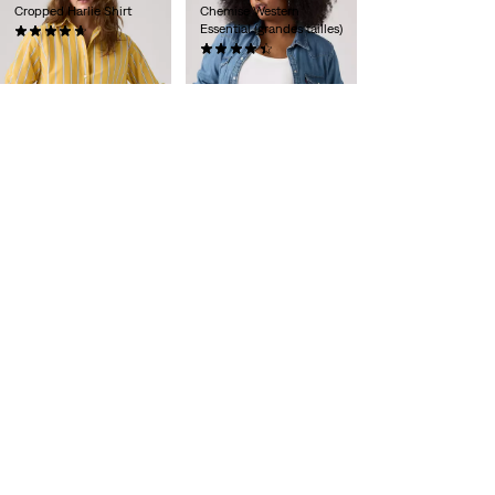
Cropped Harlie Shirt
Chemise Western
Essential (grandes tailles)
(11)
59,00 €
(58)
85,00 €