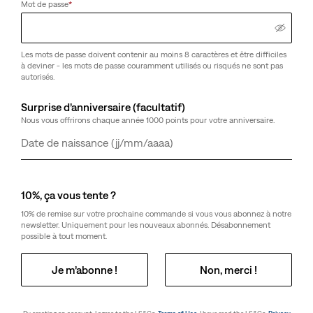
Mot de passe
*
Les mots de passe doivent contenir au moins 8 caractères et être difficiles
à deviner - les mots de passe couramment utilisés ou risqués ne sont pas
autorisés.
Surprise d’anniversaire (facultatif)
Nous vous offrirons chaque année 1000 points pour votre anniversaire.
Jour
Mois
Année
10%, ça vous tente ?
10% de remise sur votre prochaine commande si vous vous abonnez à notre
newsletter. Uniquement pour les nouveaux abonnés. Désabonnement
possible à tout moment.
Je m’abonne !
Non, merci !