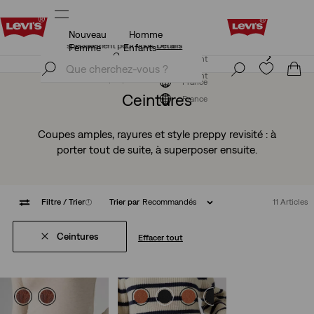
Nouveau
Homme
Politique de livraison et de retours Mise à jour
Détails
Femme
Enfants
Politique de livraison et de retours Mise à jour
Détails
S'inscrire maintenant
S'inscrire maintenant
France
Ceintures
France
Coupes amples, rayures et style preppy revisité : à
porter tout de suite, à superposer ensuite.
Filtre
/ Trier
(1)
Trier par
Recommandés
11 Articles
Ceintures
Effacer tout