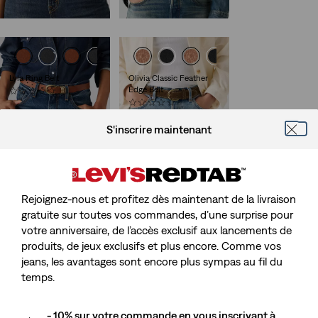
55,00 €
Lyla Ring Belt
Olivia Classic Feather
Edge Belt
(0)
59,00 €
(0)
55,00 €
S'inscrire maintenant
Bella Studded Belt
Rejoignez-nous et profitez dès maintenant de la livraison
(0)
69,00 €
gratuite sur toutes vos commandes, d’une surprise pour
votre anniversaire, de l’accès exclusif aux lancements de
produits, de jeux exclusifs et plus encore. Comme vos
jeans, les avantages sont encore plus sympas au fil du
temps.
- 10% sur votre commande en vous inscrivant à