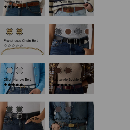
Phoebe Belt
Noe Wide Belt
(40)
(0)
49,00 €
49,00 €
Franchesca Chain Belt
Freya 3-Piece Belt
(0)
(0)
75,00 €
59,00 €
Dillon Narrow Belt
Rectangle Buckle Belt
(4)
(14)
39,00 €
39,00 €
Cameron Reversible Belt
Presidio Plaque Buckle
Belt
(0)
59,00 €
(0)