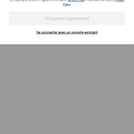
By creating an account, I agree to the LS&Co.
Terms of Use
. I have read the LS&Co.
Privacy
Policy
.
S'inscrire maintenant
Se connecter avec un compte existant