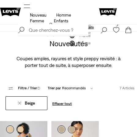
Nouveau
Homme
Politique de livraison et de retours Mise à jour
Détails
Femme
Enfants
Levi's App. Le meilleur de Levi’s®, sur mesure,
S'inscrire maintenant
spécialement pour vous.
Détails
S'inscrire maintenant
France
Nouveautés
France
Coupes amples, rayures et style preppy revisité : à
porter tout de suite, à superposer ensuite.
Filtre
/ Trier
(1)
Trier par
Recommandés
7 Articles
Beige
Effacer tout