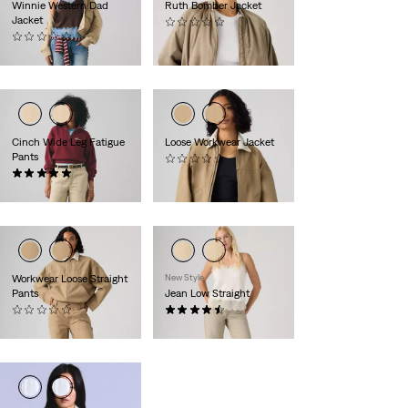
Winnie Western Dad
Ruth Bomber Jacket
Jacket
(0)
(0)
130,00 €
150,00 €
Cinch Wide Leg Fatigue
Loose Workwear Jacket
Pants
(0)
(2)
140,00 €
99,00 €
Workwear Loose Straight
New Style
Pants
Jean Low Straight
(0)
(30)
110,00 €
130,00 €