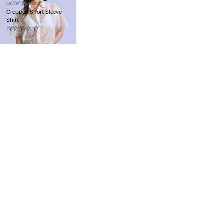
Levi’s® Blue Tab™
Cropped Short Sleeve
Shirt
(0)
130,00 €