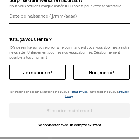
Nous vous offrirons chaque année 1000 points pour votre anniversaire.
Jour
Mois
Année
10%, ça vous tente ?
10% de remise sur votre prochaine commande si vous vous abonnez à notre
newsletter. Uniquement pour les nouveaux abonnés. Désabonnement
possible à tout moment.
Je m’abonne !
Non, merci !
By creating an account, I agree to the LS&Co.
Terms of Use
. I have read the LS&Co.
Privacy
Policy
.
S'inscrire maintenant
Se connecter avec un compte existant