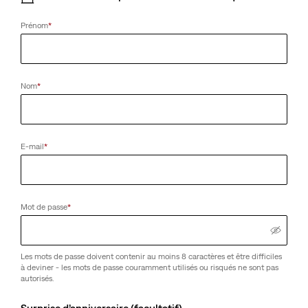
Prénom
*
Nom
*
E-mail
*
Mot de passe
*
Les mots de passe doivent contenir au moins 8 caractères et être difficiles
à deviner - les mots de passe couramment utilisés ou risqués ne sont pas
autorisés.
Surprise d’anniversaire (facultatif)