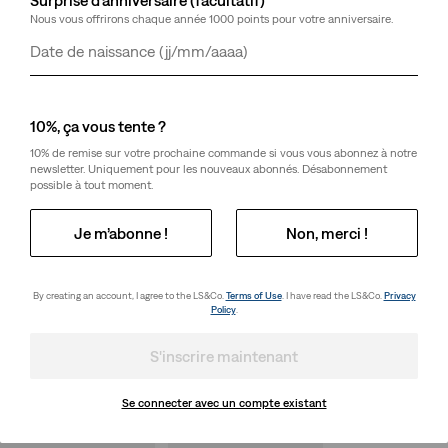
Nous vous offrirons chaque année 1000 points pour votre anniversaire.
Jour
Mois
Année
10%, ça vous tente ?
10% de remise sur votre prochaine commande si vous vous abonnez à notre
newsletter. Uniquement pour les nouveaux abonnés. Désabonnement
possible à tout moment.
Je m’abonne !
Non, merci !
By creating an account, I agree to the LS&Co.
Terms of Use
. I have read the LS&Co.
Privacy
Policy
.
S'inscrire maintenant
Se connecter avec un compte existant