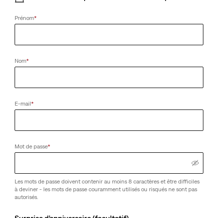
Prénom
*
Nom
*
E-mail
*
Mot de passe
*
Les mots de passe doivent contenir au moins 8 caractères et être difficiles
à deviner - les mots de passe couramment utilisés ou risqués ne sont pas
autorisés.
Surprise d’anniversaire (facultatif)