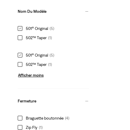
Nom Du Modèle
501® Original
(5)
502™ Taper
(1)
501® Original
(5)
502™ Taper
(1)
Afficher moins
Fermeture
Braguette boutonnée
(4)
Zip Fly
(1)