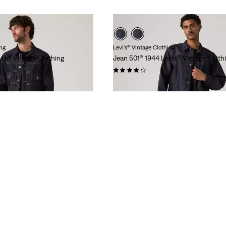
ing
Levi's® Vintage Clothing
i's® Vintage Clothing
Jean 501® 1944 Levi's® Vintage Cloth
(16)
280,00 €