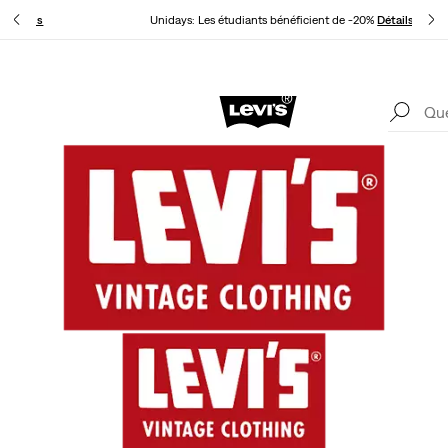
ur
Détails
Unidays: Les étudiants bénéficient de -20%
Détails
Levi's App. Le meilleur de Levi’s®, sur mesure, spécialement pour vous.
Détails