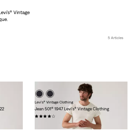
Levi’s® Vintage
que.
5 Articles
Levi's® Vintage Clothing
922
Jean 501® 1947 Levi's® Vintage Clothing
(79)
320,00 €