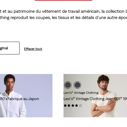
rit et au patrimoine du vêtement de travail américain, la collection 
thing reproduit les coupes, les tissus et les détails d’une autre épo
ginal
Effacer tout
n
Levi's® Vintage Clothing
980's fabriqué au Japon
Levi's® Vintage Clothing Jean 501® 1
(17)
320,00 €