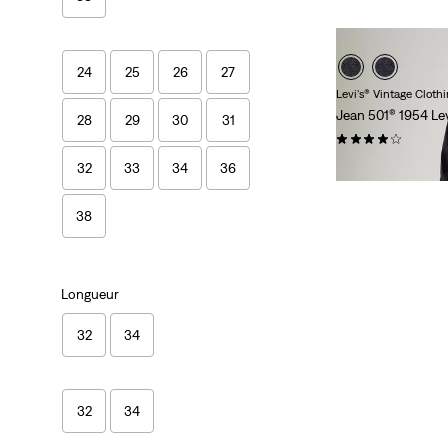
24
25
26
27
Levi's® Vintage Cloth
Jean 501® 1954 Lev
28
29
30
31
(53)
320,00 €
32
33
34
36
38
Longueur
32
34
32
34