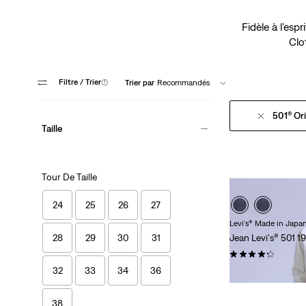
Fidèle à l’esp
Clo
Filtre
/ Trier
(1)
Trier par
Recommandés
501® Ori
Taille
Tour De Taille
24
25
26
27
Levi's® Made in Japa
28
29
30
31
Jean Levi's® 501 1
(62)
32
33
34
36
250,00 €
38