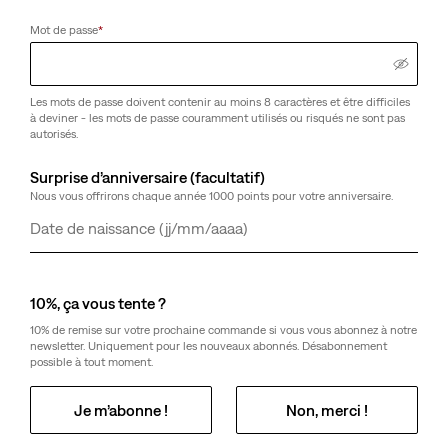
Mot de passe
*
Les mots de passe doivent contenir au moins 8 caractères et être difficiles
à deviner - les mots de passe couramment utilisés ou risqués ne sont pas
autorisés.
Surprise d’anniversaire (facultatif)
Nous vous offrirons chaque année 1000 points pour votre anniversaire.
Jour
Mois
Année
10%, ça vous tente ?
10% de remise sur votre prochaine commande si vous vous abonnez à notre
newsletter. Uniquement pour les nouveaux abonnés. Désabonnement
possible à tout moment.
Je m’abonne !
Non, merci !