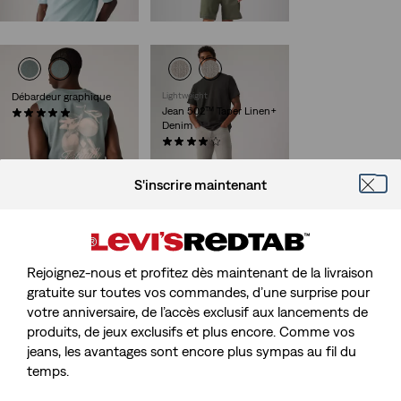
65,00 €
Débardeur graphique
Lightweight
Jean 502™ Taper Linen+
(2)
Denim
25,00 €
(125)
Sale
Original
60,00 €
120,00 €
Price
Price
S'inscrire maintenant
is
was
Lightweight
Pantalon Cinch Wide
Rejoignez-nous et profitez dès maintenant de la livraison
Leg lin
gratuite sur toutes vos commandes, d’une surprise pour
(181)
Sale
Original
55,00 €
110,00 €
votre anniversaire, de l’accès exclusif aux lancements de
Price
Price
29%
de remise
sur le
produits, de jeux exclusifs et plus encore. Comme vos
is
was
prix le plus bas 30
jeans, les avantages sont encore plus sympas au fil du
jours (77,00 €)
temps.