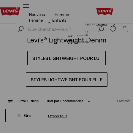
Nouveau
Homme
Unidays: Les étudiants bénéficient de -20%
Détails
Femme
Enfants
Unidays: Les étudiants bénéficient de -20%
Détails
S'inscrire maintenant
S'inscrire maintenant
France
Levi's® Lightweight Denim
France
STYLES LIGHTWEIGHT POUR LUI
STYLES LIGHTWEIGHT POUR ELLE
Filtre
/ Trier
(1)
Trier par
Recommandés
9 Articles
Gris
Effacer tout