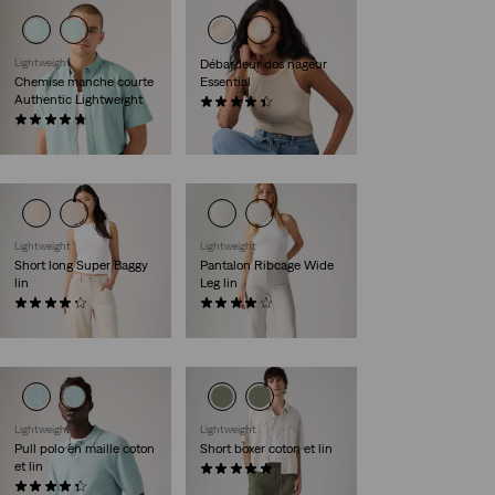
Lightweight
Débardeur dos nageur
Chemise manche courte
Essential
Authentic Lightweight
(86)
(100)
27,00 €
59,00 €
Lightweight
Lightweight
Short long Super Baggy
Pantalon Ribcage Wide
lin
Leg lin
(28)
(1114)
75,00 €
110,00 €
Lightweight
Lightweight
Pull polo en maille coton
Short boxer coton et lin
et lin
(8)
(11)
65,00 €