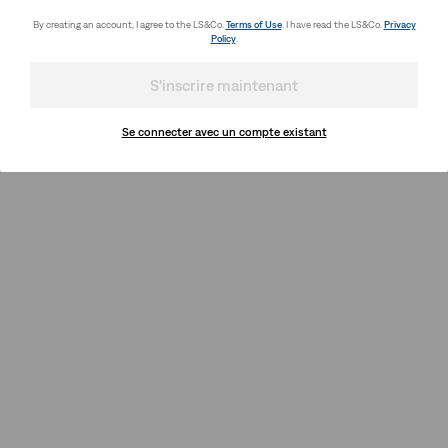
By creating an account, I agree to the LS&Co.
Terms of Use
. I have read the LS&Co.
Privacy
Policy
.
S'inscrire maintenant
Se connecter avec un compte existant