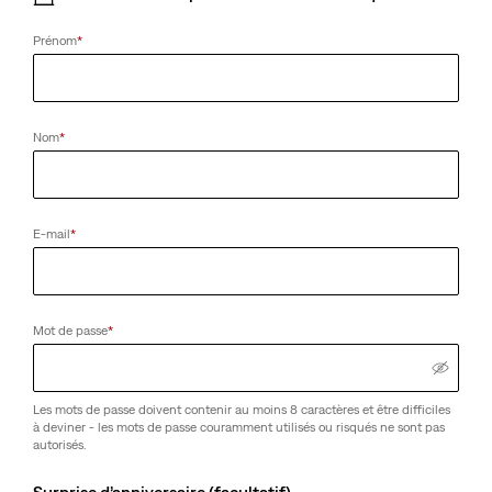
Prénom
*
Nom
*
E-mail
*
Mot de passe
*
Les mots de passe doivent contenir au moins 8 caractères et être difficiles
à deviner - les mots de passe couramment utilisés ou risqués ne sont pas
autorisés.
Surprise d’anniversaire (facultatif)