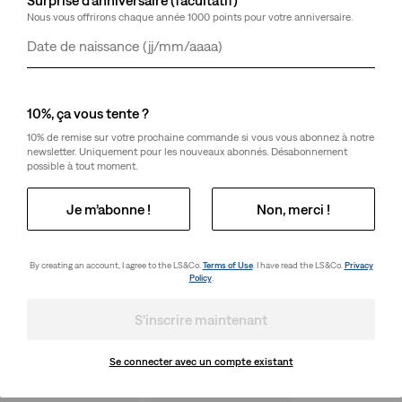
Nous vous offrirons chaque année 1000 points pour votre anniversaire.
Jour
Mois
Année
10%, ça vous tente ?
10% de remise sur votre prochaine commande si vous vous abonnez à notre
newsletter. Uniquement pour les nouveaux abonnés. Désabonnement
possible à tout moment.
Je m’abonne !
Non, merci !
By creating an account, I agree to the LS&Co.
Terms of Use
. I have read the LS&Co.
Privacy
Policy
.
S'inscrire maintenant
Se connecter avec un compte existant