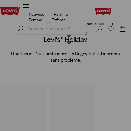
Nouveau
Homme
Unidays: Les étudiants bénéficient de -20%
Détails
Femme
Enfants
Unidays: Les étudiants bénéficient de -20%
Détails
S'inscrire maintenant
S'inscrire maintenant
France
Levi's® Holiday
France
Une tenue. Deux ambiances. Le Baggy fait la transition
sans problème.