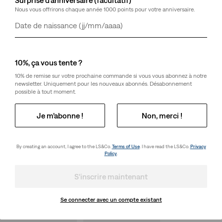
Nous vous offrirons chaque année 1000 points pour votre anniversaire.
Jour
Mois
Année
10%, ça vous tente ?
10% de remise sur votre prochaine commande si vous vous abonnez à notre
newsletter. Uniquement pour les nouveaux abonnés. Désabonnement
possible à tout moment.
Je m’abonne !
Non, merci !
By creating an account, I agree to the LS&Co.
Terms of Use
. I have read the LS&Co.
Privacy
Policy
.
S'inscrire maintenant
Se connecter avec un compte existant