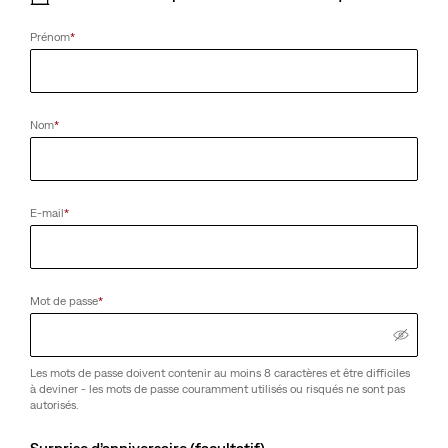
Prénom
*
Nom
*
E-mail
*
Mot de passe
*
Les mots de passe doivent contenir au moins 8 caractères et être difficiles
à deviner - les mots de passe couramment utilisés ou risqués ne sont pas
autorisés.
Surprise d’anniversaire (facultatif)