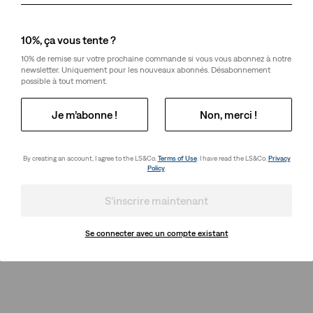
10%, ça vous tente ?
10% de remise sur votre prochaine commande si vous vous abonnez à notre
newsletter. Uniquement pour les nouveaux abonnés. Désabonnement
possible à tout moment.
Je m’abonne !
Non, merci !
By creating an account, I agree to the LS&Co.
Terms of Use
. I have read the LS&Co.
Privacy
Policy
.
S'inscrire maintenant
Se connecter avec un compte existant