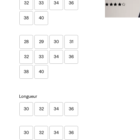
32
33
34
36
(9072)
110,00 €
38
40
28
29
30
31
32
33
34
36
38
40
Longueur
30
32
34
36
30
32
34
36