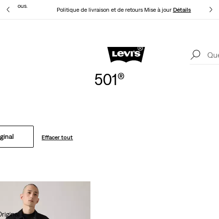
t pour vous.
Politique de livraison et de retours Mise à jour
Détails
Levi's App. Le meilleur de Levi’s®, sur mesure, spécialement pour vous.
Détails
501®
ginal
Effacer tout
riginal