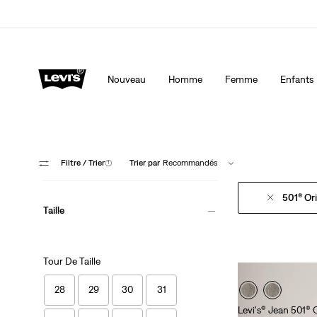
Levi's App. Le meilleur de Levi’s®, sur mesure, spécialemen
Détails
Nouveau
Homme
Femme
Enfants
Filtre
/ Trier
(1)
Trier par
Recommandés
501® Ori
Taille
Tour De Taille
28
29
30
31
Levi's® Jean 501® O