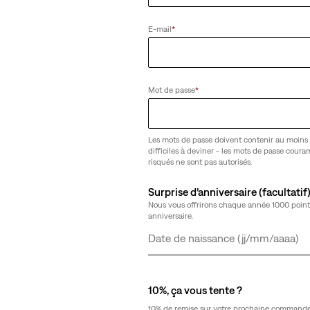
E-mail
*
Mot de passe
*
Les mots de passe doivent contenir au moins 
difficiles à deviner - les mots de passe cour
risqués ne sont pas autorisés.
Surprise d’anniversaire (facultatif
Nous vous offrirons chaque année 1000 point
anniversaire.
Jour
Mois
Année
10%, ça vous tente ?
10% de remise sur votre prochaine commande