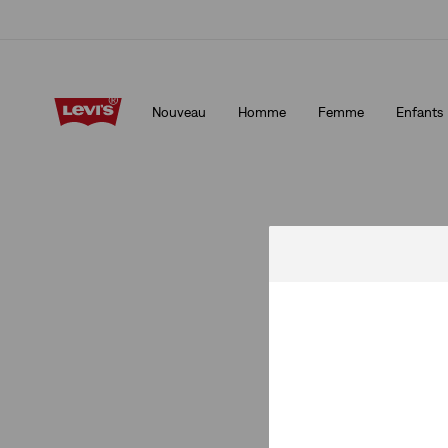
Politique de livraison et de retours Mise à jour
Détails
Nouveau
Homme
Femme
Enfants
Politique de livraison et de retours Mise à jour
Détails