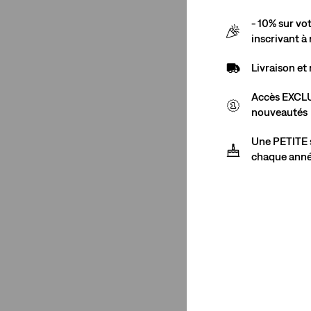
- 10% sur v
inscrivant à
Livraison e
Accès EXCLU
nouveautés
Une PETITE s
chaque ann