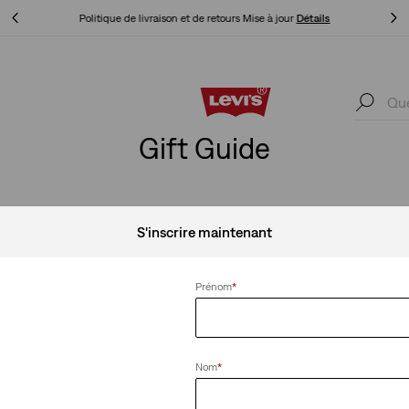
Livr
Unidays: Les étudiants bénéficient de -20%
Détails
Livr
Unidays: Les étudiants bénéficient de -20%
Détails
Gift Guide
S'inscrire maintenant
Prénom
*
Nom
*