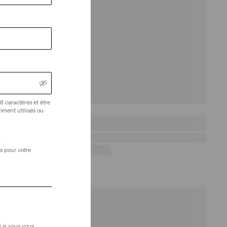
8 caractères et être
amment utilisés ou
)
s pour votre
 si vous vous