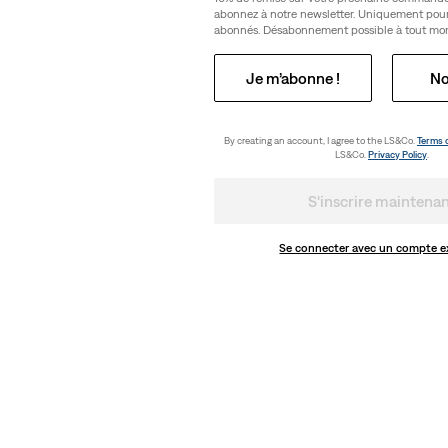
abonnez à notre newsletter. Uniquement pou
abonnés. Désabonnement possible à tout mo
Je m’abonne !
No
By creating an account, I agree to the LS&Co.
Terms 
LS&Co.
Privacy Policy
.
S'inscrire maintena
Se connecter avec un compte e