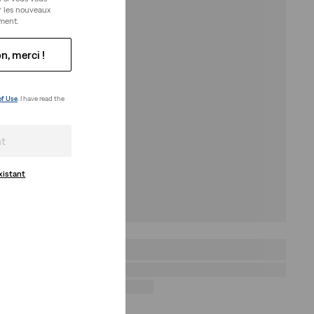
r les nouveaux
ment.
n, merci !
of Use
. I have read the
nt
xistant