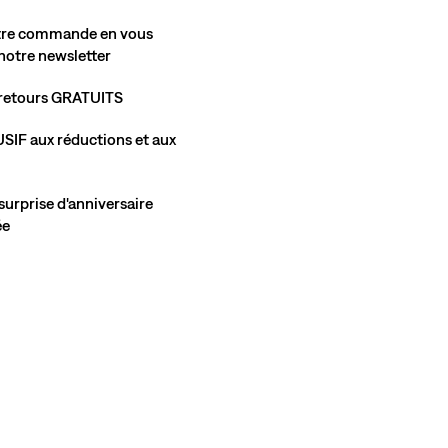
otre commande en vous
 notre newsletter
t retours GRATUITS
SIF aux réductions et aux
urprise d'anniversaire
ée