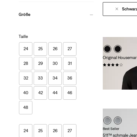
Schwar
Größe
Taille
24
25
26
27
Original Housemar
28
29
30
31
(81)
79,95 €
32
33
34
36
40
42
44
46
48
Best Seller
24
25
26
27
511™ schmale Jea