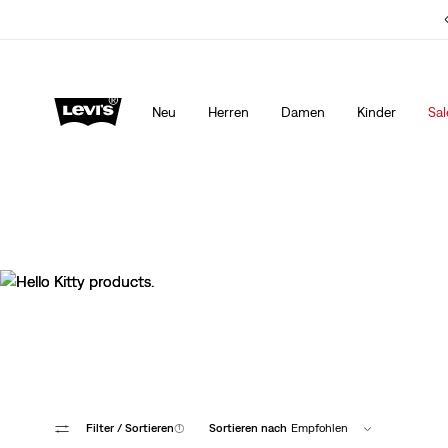
Levi’s® App. Best of Levi’s® für dich
Mehr Erfahren
Neu
Herren
Damen
Kinder
Sal
Filter
/ Sortieren
(1)
Sortieren nach
Empfohlen