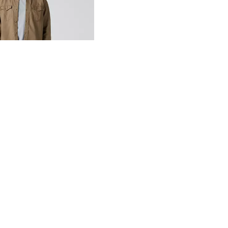
€
10% Rabatt Levi's® Red Tab™