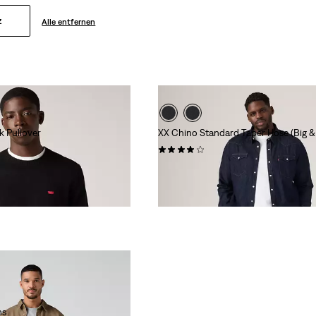
z
Alle entfernen
k Pullover
XX Chino Standard Taper Hose (Big & 
(70)
89,95 €
ns