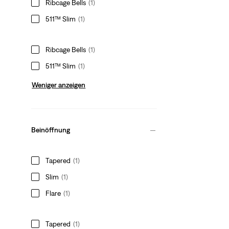
Ribcage Bells
(1)
511™ Slim
(1)
Ribcage Bells
(1)
511™ Slim
(1)
Weniger anzeigen
Beinöffnung
Tapered
(1)
Slim
(1)
Flare
(1)
Tapered
(1)