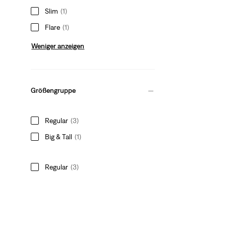
Slim
(1)
Flare
(1)
Weniger anzeigen
Größengruppe
Regular
(3)
Big & Tall
(1)
Regular
(3)
Big & Tall
(1)
Weniger anzeigen