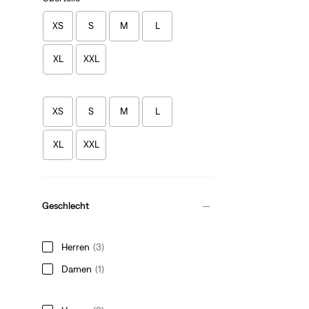
XS
S
M
L
XL
XXL
XS
S
M
L
XL
XXL
Geschlecht
Herren
(3)
Damen
(1)