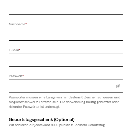
Nachname
*
E-Mail
*
Passwort
*
Passwörter müssen eine Länge von mindestens 8 Zeichen aufweisen und
möglichst schwer zu erraten sein. Die Verwendung häufig genutzter oder
riskanter Passwörter ist untersagt.
Geburtstagsgeschenk (Optional)
Wir schicken dir jedes Jahr 1000 punkte zu deinem Geburtstag.