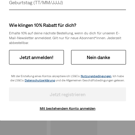
Tag
Monat
Jahr
Wie klingen 10% Rabatt für dich?
Erhalte 10% auf deine nächste Bestellung, wenn du dich für unseren E-
Mail-Newsletter anmeldest. Gilt nur für neue Abonnent*innen. Jederzeit
abbestellbar.
Jetzt anmelden!
Nein danke
Mit der Erstellung eines Kontos akzeptiere ich LS&Co.
Nutzungsbedingungen
. Ich habe
die LS&Co.
Datenschutzerklärung
und die Allgemeinen Geschäftsbedingungen gelesen.
Jetzt registrieren
Mit bestehendem Konto anmelden