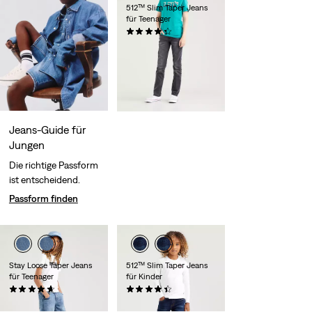
512™ Slim Taper Jeans
für Teenager
(49)
49,95 €
Jeans-Guide für
Jungen
Die richtige Passform
ist entscheidend.
Passform finden
Stay Loose Taper Jeans
512™ Slim Taper Jeans
für Teenager
für Kinder
(36)
(42)
49,95 €
35,00 €