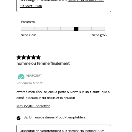
Ursprünglich veröffentlicht auf
Battery Housemark Slim
Fit Shirt - Blau
Passform
Passform, 5 von 7, wobei 1 gleich Sehr klein ist und 7 gleich Sehr groß
Sehr klein
Sehr groß
5 von 5 Sternen.
homme ou femme finalement
VERIFIZIERT
vor einem Monat
offert à mon épouse, elle la porte ouverte sur un t-shirt . elle a
aimé la douceur du tissus et la couleur
Mit Google übersetzen
Ja, Ich würde dieses Produkt empfehlen.
Ursprünglich veröffentlicht auf
Battery Housemark Slim