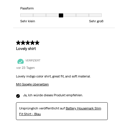
Passform
Passform, 4 von 7, wobei 1 gleich Sehr klein ist und 7 gleich Sehr groß
Sehr klein
Sehr groß
5 von 5 Sternen.
Lovely shirt
VERIFIZIERT
vor 23 Tagen
Lovely indigo color shirt, great fit, and soft material.
Mit Google übersetzen
Ja, Ich würde dieses Produkt empfehlen.
Ursprünglich veröffentlicht auf
Battery Housemark Slim
Fit Shirt - Blau