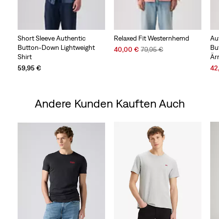
Short Sleeve Authentic
Relaxed Fit Westernhemd
Au
Button-Down Lightweight
Bu
Sale
Original
40,00 €
79,95 €
Shirt
Är
Price
Price
is
was
Sal
59,95 €
42
Pri
is
Andere Kunden Kauften Auch
Skip Carousel