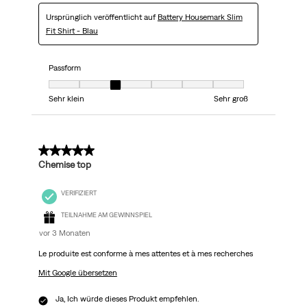
Ursprünglich veröffentlicht auf
Battery Housemark Slim
Fit Shirt - Blau
Passform
Passform, 3 von 7, wobei 1 gleich Sehr klein ist und 7 gleich Sehr groß
Sehr klein
Sehr groß
5 von 5 Sternen.
Chemise top
VERIFIZIERT
TEILNAHME AM GEWINNSPIEL
vor 3 Monaten
Le produite est conforme à mes attentes et à mes recherches
Mit Google übersetzen
Ja, Ich würde dieses Produkt empfehlen.