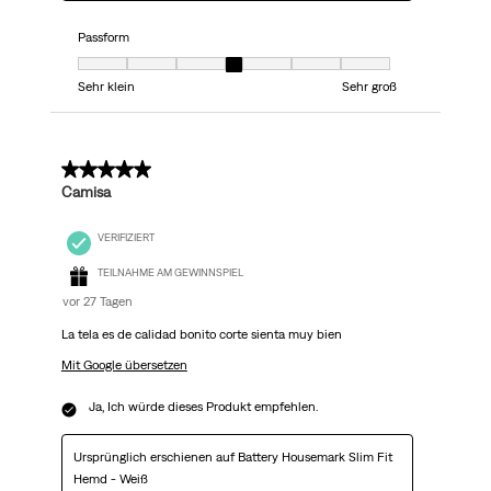
Passform
Passform, 4 von 7, wobei 1 gleich Sehr klein ist und 7 gleich Sehr groß
Sehr klein
Sehr groß
5 von 5 Sternen.
Camisa
VERIFIZIERT
TEILNAHME AM GEWINNSPIEL
vor 27 Tagen
La tela es de calidad bonito corte sienta muy bien
Mit Google übersetzen
Ja, Ich würde dieses Produkt empfehlen.
Ursprünglich erschienen auf Battery Housemark Slim Fit
Hemd - Weiß