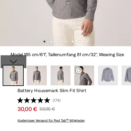
Model 185 cm/6'1", Taillenumfang 81 cm/32", Wearing Size
Battery Housemark Slim Fit Shirt
(174)
Sale
30,00 €
Original
59,95 €
price
Price
is
Kostenloser Versand
für Red Tab™ Mitglieder
Was