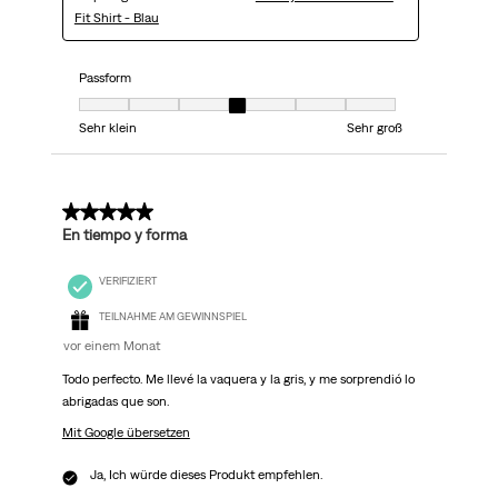
Fit Shirt - Blau
Passform
Passform, 4 von 7, wobei 1 gleich Sehr klein ist und 7 gleich Sehr groß
Sehr klein
Sehr groß
5 von 5 Sternen.
En tiempo y forma
VERIFIZIERT
TEILNAHME AM GEWINNSPIEL
vor einem Monat
Todo perfecto. Me llevé la vaquera y la gris, y me sorprendió lo
abrigadas que son.
Mit Google übersetzen
Ja, Ich würde dieses Produkt empfehlen.