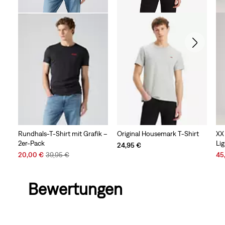
Rundhals-T-Shirt mit Grafik –
Original Housemark T-Shirt
XX
2er-Pack
Li
24,95 €
Sale
Original
Sal
20,00 €
39,95 €
45
Price
Price
Pri
is
was
is
Bewertungen