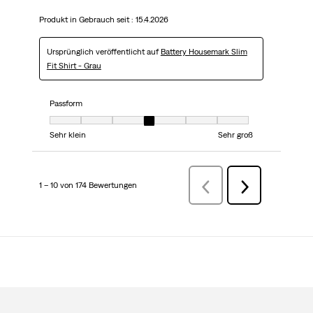
Produkt in Gebrauch seit :
15.4.2026
Ursprünglich veröffentlicht auf
Battery Housemark Slim
Fit Shirt - Grau
Passform
Passform, 4 von 7, wobei 1 gleich Sehr klein ist und 7 gleich Sehr groß
Sehr klein
Sehr groß
1 – 10 von 174 Bewertungen
ZurückBewertungen
Weiter
Bewertungen