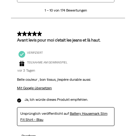
10
1 – 10 von 174 Bewertungen
von
174
Bewertungen.
5 von 5 Sternen.
Avant levis pour moi c’etait les jeans et là haut.
VERIFIZIERT
TEILNAHME AM GEWINNSPIEL
vor 3 Tagen
Belle couleur , bon tissus, j'espère durable aussi.
Mit Google übersetzen
Ja, Ich würde dieses Produkt empfehlen.
Ursprünglich veröffentlicht auf
Battery Housemark Slim
Fit Shirt - Blau