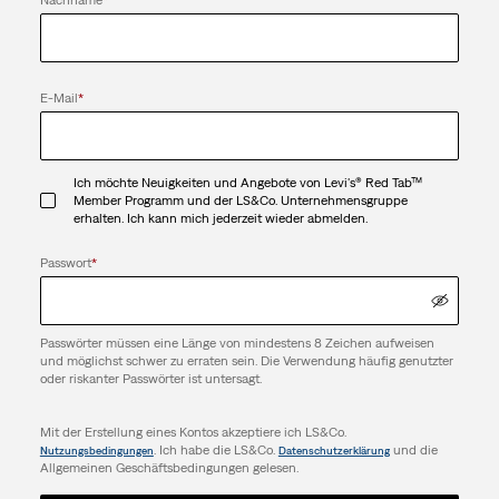
Nachname
*
E-Mail
*
Ich möchte Neuigkeiten und Angebote von Levi's® Red Tab™
Member Programm und der LS&Co. Unternehmensgruppe
erhalten. Ich kann mich jederzeit wieder abmelden.
Passwort
*
Passwörter müssen eine Länge von mindestens 8 Zeichen aufweisen
und möglichst schwer zu erraten sein. Die Verwendung häufig genutzter
oder riskanter Passwörter ist untersagt.
Mit der Erstellung eines Kontos akzeptiere ich LS&Co.
. Ich habe die LS&Co.
und die
Nutzungsbedingungen
Datenschutzerklärung
Allgemeinen Geschäftsbedingungen gelesen.