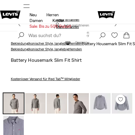
Neu
Herren
Unidays: Studenten bekommen 20% Rabatt
Mehr Erfahren
Damen
Kinder
Aktualisierte Versand- und Rückgabebedingungen
Jetzt registrieren
Sale: Bis zu 50% Rabatt
Mehr Erfahren
Jetzt registrieren
Germany
Germany
Bekleidung
Ikonischer Style, langlebig
Hemden
Battery Housemark Slim Fit S
Bekleidung
Ikonischer Style, langlebig
Hemden
Battery Housemark Slim Fit Shirt
Kostenloser Versand
für Red Tab™ Mitglieder