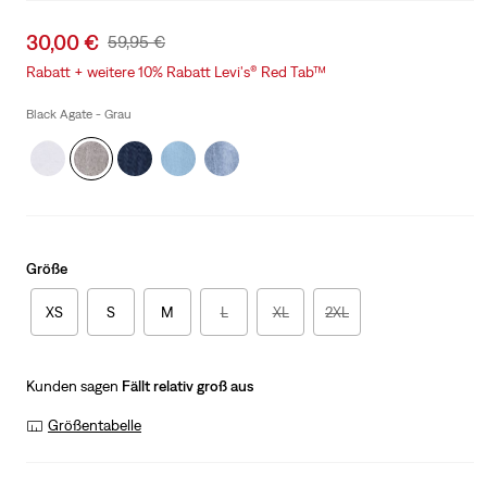
Sale
30,00 €
Original
59,95 €
price
Price
Rabatt + weitere 10% Rabatt Levi's® Red Tab™
is
Was
Black Agate - Grau
Größe
XS
S
M
L
XL
2XL
Kunden sagen
Fällt relativ groß aus
Größentabelle