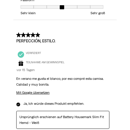
Passform
Passform, 4 von 7, wobei 1 gleich Sehr klein ist und 7 gleich Sehr groß
Sehr klein
Sehr groß
5 von 5 Sternen.
PERFECCIÓN, ESTILO.
VERIFIZIERT
TEILNAHME AM GEWINNSPIEL
vor 15 Tagen
En verano me gusta el blanco, por eso compré esta camisa.
Calidad y muy bonita.
Mit Google übersetzen
Ja, Ich würde dieses Produkt empfehlen.
Ursprünglich erschienen auf Battery Housemark Slim Fit
Hemd - Weiß