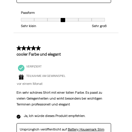
Passform
Passform, 4 von 7, wobei 1 gleich Sehr klein ist und 7 gleich Sehr groß
Sehr klein
Sehr groß
5 von 5 Sternen.
cooler Farbe und elegant
VERIFIZIERT
TEILNAHME AM GEWINNSPIEL
vor einem Monat
Ein sehr schönes Shirt mit einer tollen Farbe. Es passt zu
vielen Gelegenheiten und wirkt besonders bei wichtigen
Terminen professionell und elegant
Ja, Ich würde dieses Produkt empfehlen.
Ursprünglich veröffentlicht auf
Battery Housemark Slim