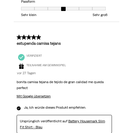
Passform
Passform, 4 von 7, wobei 1 gleich Sehr klein ist und 7 gleich Sehr groß
Sehr klein
Sehr groß
5 von 5 Sternen.
estupenda camisa tejans
VERIFIZIERT
TEILNAHME AM GEWINNSPIEL
vor 27 Tagen
bonita camisa tejana de tejido de gran calidad me queda
perfect
Mit Google übersetzen
Ja, Ich würde dieses Produkt empfehlen.
Ursprünglich veröffentlicht auf
Battery Housemark Slim
Fit Shirt - Blau