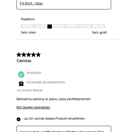
Fit Shirt - Grau
Passform
Passform, 3 von 7, wobei 1 gleich Sehr klein ist und 7 gleich Sehr groß
Sehr klein
Sehr groß
5 von 5 Sternen.
Camicia
VERIFIZIERT
TEILNAHME AM GEWINNSPIEL
vor einem Monat
Bellissima camicia di jeans, calza perfettamente!!
Mit Google übersetzen
Ja, Ich würde dieses Produkt empfehlen.