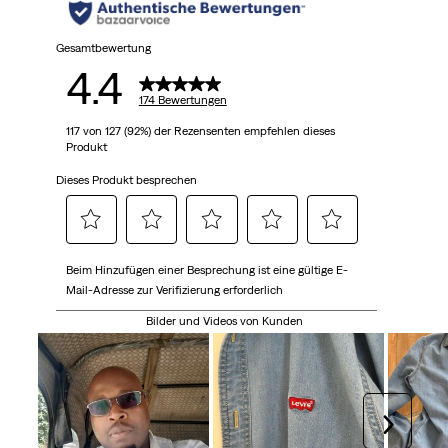
Gesamtbewertung
4.4
174 Bewertungen
117 von 127 (92%) der Rezensenten empfehlen dieses
Produkt
Dieses Produkt besprechen
Wählen
Wählen
Wählen
Wählen
Wählen
Beim Hinzufügen einer Besprechung ist eine gültige E-
Sie
Sie
Sie
Sie
Sie
Mail-Adresse zur Verifizierung erforderlich
diese
diese
diese
diese
diese
Option,
Option,
Option,
Option,
Option,
Bilder und Videos von Kunden
um
um
um
um
um
den
den
den
den
den
Artikel
Artikel
Artikel
Artikel
Artikel
mit
mit
mit
mit
mit
Weiter
1
2
3
4
5