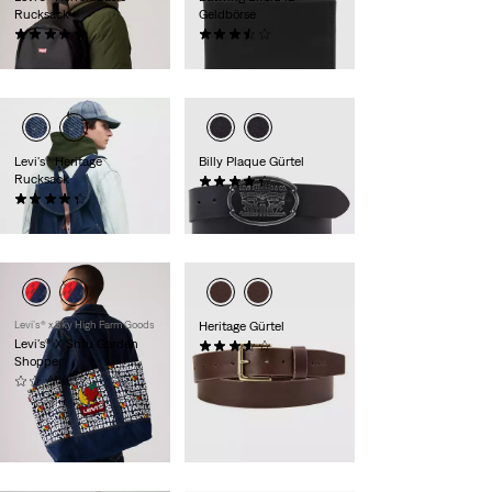
Rucksack
Geldbörse
(4)
(18)
34,95 €
39,95 €
Levi's® Heritage
Billy Plaque Gürtel
Rucksack
(44)
(25)
39,95 €
99,95 €
Levi’s® x Sky High Farm Goods
Heritage Gürtel
Levi's® X Shfu Garden
(37)
Shopper
59,95 €
(0)
95,00 €
Exklusiv für
Members