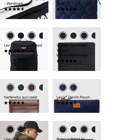
- Wordmark
Case
(40)
(17)
19,95 €
39,95 €
Levi's® L Pack Standard
Vintage Two Horse
Vertical
(90)
Münzportemonnaie
39,95 €
(61)
49,95 €
Kartenetui aus Leder
Levi's® Denim Pouch
(6)
(37)
34,95 €
29,95 €
Levi's® Herren Basic
Batwing Bifold ID