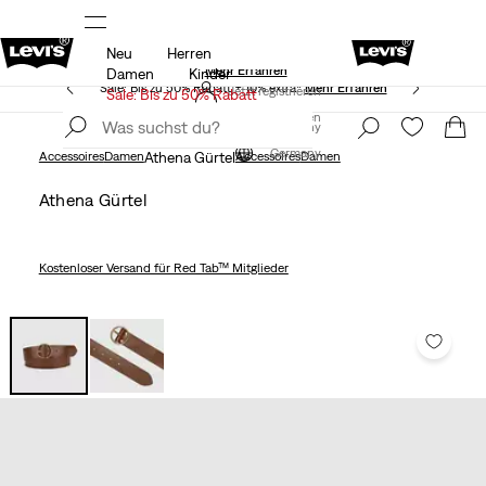
Neu
Herren
Unidays: Studenten bekommen 20% Rabatt
Mehr Erfahren
Damen
Kinder
Sale: Bis zu 50% Rabatt + 10% extra*
Mehr Erfahren
Jetzt registrieren
Sale: Bis zu 50% Rabatt
Jetzt registrieren
Germany
Germany
Accessoires
Damen
Athena Gürtel
Accessoires
Damen
Athena Gürtel
Kostenloser Versand
für Red Tab™ Mitglieder