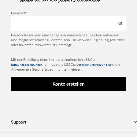
erhalten. Ich kann mich jederzeit wieder abmelden.
Passwort
*
Passwörter müssen eine Länge von mindestens 8 Zeichen aufweisen
und möglichst schwer zu erraten sein. Die Verwendung häufig genutzter
oder riskanter Passwörter ist untersagt.
Mit der Erstellung eines Kontos akzeptiere ich LS&Co.
. Ich habe die LS&Co.
und die
Nutzungsbedingungen
Datenschutzerklärung
Allgemeinen Geschäftsbedingungen gelesen.
Konto erstellen
Support