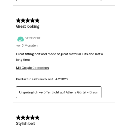
5 von 5 Sternen.
Great looking
VERIFIZIERT
vor 5 Monaten
Great fitting belt and made of great material. Fits and last a
long time.
Mit Google übersetzen
Produkt in Gebrauch seit :
4.2.2026
Ursprünglich veröffentlicht auf
Athena Gürtel - Braun
5 von 5 Sternen.
Stylish belt