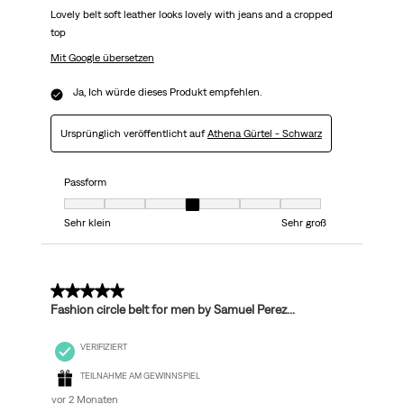
Lovely belt soft leather looks lovely with jeans and a cropped
top
Mit Google übersetzen
Ja, Ich würde dieses Produkt empfehlen.
Ursprünglich veröffentlicht auf
Athena Gürtel - Schwarz
Passform
Passform, 4 von 7, wobei 1 gleich Sehr klein ist und 7 gleich Sehr groß
Sehr klein
Sehr groß
5 von 5 Sternen.
Fashion circle belt for men by Samuel Perez...
VERIFIZIERT
TEILNAHME AM GEWINNSPIEL
vor 2 Monaten