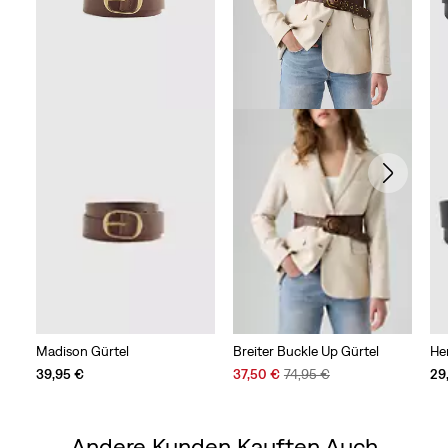
Madison Gürtel
Breiter Buckle Up Gürtel
He
Sale
Original
39,95 €
37,50 €
74,95 €
29
Price
Price
is
was
Andere Kunden Kauften Auch