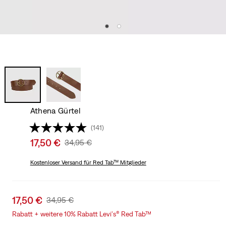
Athena Gürtel
(141)
Sale
17,50 €
Original
34,95 €
price
Price
is
Kostenloser Versand
für Red Tab™ Mitglieder
Was
Sale
17,50 €
Original
34,95 €
price
Price
Rabatt + weitere 10% Rabatt Levi's® Red Tab™
is
Was