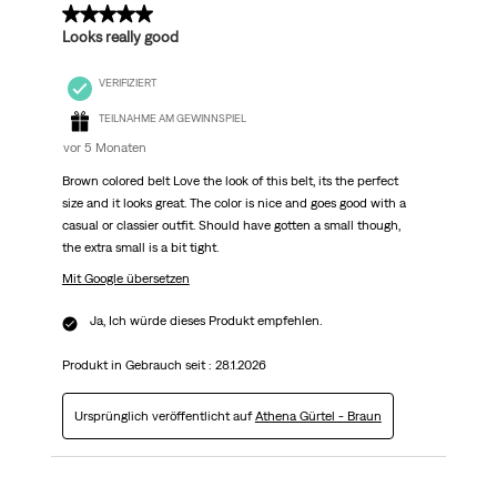
5 von 5 Sternen.
Looks really good
VERIFIZIERT
TEILNAHME AM GEWINNSPIEL
vor 5 Monaten
Brown colored belt Love the look of this belt, its the perfect
size and it looks great. The color is nice and goes good with a
casual or classier outfit. Should have gotten a small though,
the extra small is a bit tight.
Mit Google übersetzen
Ja, Ich würde dieses Produkt empfehlen.
Produkt in Gebrauch seit :
28.1.2026
Ursprünglich veröffentlicht auf
Athena Gürtel - Braun