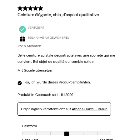
5 von 5 Sternen.
Ceinture élégante, chic, d'aspect qualitative
VERIFIZIERT
TEILNAHME AM GEWINNSPIEL
vor 6 Monaten
Belle ceinture au style décontracté avec une sobriété qui me
convient. Bel objet de qualité qui semble solide
Mit Google übersetzen
Ja, Ich würde dieses Produkt empfehlen.
Produkt in Gebrauch seit :
11.1.2026
Ursprünglich veröffentlicht auf
Athena Gürtel - Braun
Passform
Passform, 4 von 7, wobei 1 gleich Sehr klein ist und 7 gleich Sehr groß