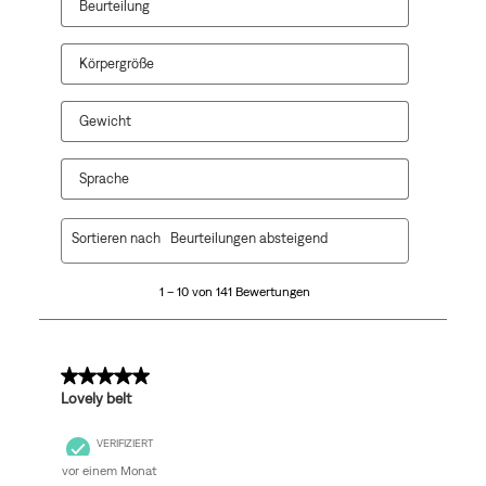
Beurteilung
Körpergröße
Gewicht
Sprache
1
Sortieren nach
Beurteilungen absteigend
bis
10
1 – 10 von 141 Bewertungen
von
141
Bewertungen.
5 von 5 Sternen.
Lovely belt
VERIFIZIERT
vor einem Monat