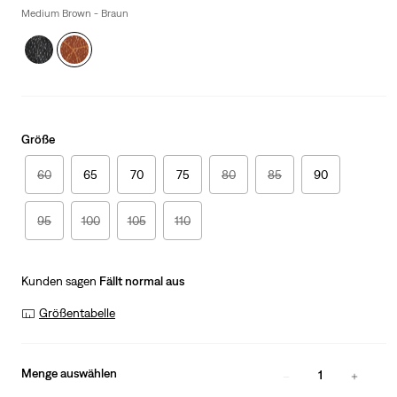
Medium Brown - Braun
Größe
60
65
70
75
80
85
90
95
100
105
110
Kunden sagen
Fällt normal aus
Größentabelle
Menge auswählen
1