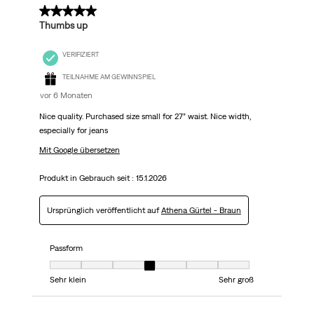
5 von 5 Sternen.
Thumbs up
VERIFIZIERT
TEILNAHME AM GEWINNSPIEL
vor 6 Monaten
Nice quality. Purchased size small for 27” waist. Nice width,
especially for jeans
Mit Google übersetzen
Produkt in Gebrauch seit :
15.1.2026
Ursprünglich veröffentlicht auf
Athena Gürtel - Braun
Passform
Passform, 4 von 7, wobei 1 gleich Sehr klein ist und 7 gleich Sehr groß
Sehr klein
Sehr groß