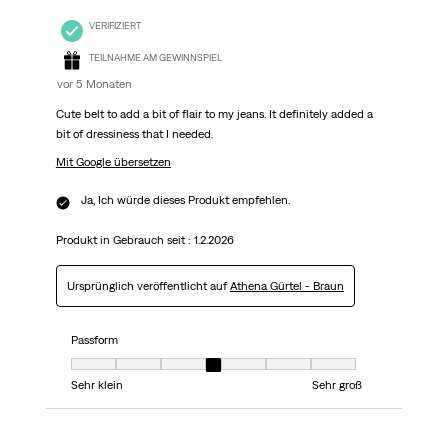
VERIFIZIERT
TEILNAHME AM GEWINNSPIEL
vor 5 Monaten
Cute belt to add a bit of flair to my jeans. It definitely added a
bit of dressiness that I needed.
Mit Google übersetzen
Ja, Ich würde dieses Produkt empfehlen.
Produkt in Gebrauch seit :
1.2.2026
Ursprünglich veröffentlicht auf
Athena Gürtel - Braun
Passform
Passform, 4 von 7, wobei 1 gleich Sehr klein ist und 7 gleich Sehr groß
Sehr klein
Sehr groß