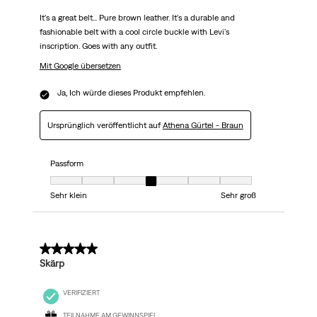
It's a great belt... Pure brown leather. It's a durable and
fashionable belt with a cool circle buckle with Levi's
inscription. Goes with any outfit.
Mit Google übersetzen
Ja, Ich würde dieses Produkt empfehlen.
Ursprünglich veröffentlicht auf
Athena Gürtel - Braun
Passform
Passform, 4 von 7, wobei 1 gleich Sehr klein ist und 7 gleich Sehr groß
Sehr klein
Sehr groß
5 von 5 Sternen.
Skärp
VERIFIZIERT
TEILNAHME AM GEWINNSPIEL