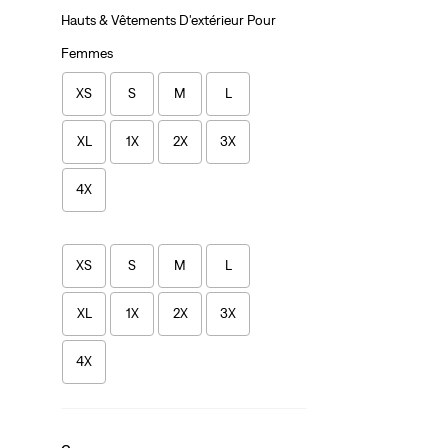
Hauts & Vêtements D'extérieur Pour
Femmes
XS
S
M
L
XL
1X
2X
3X
4X
XS
S
M
L
XL
1X
2X
3X
4X