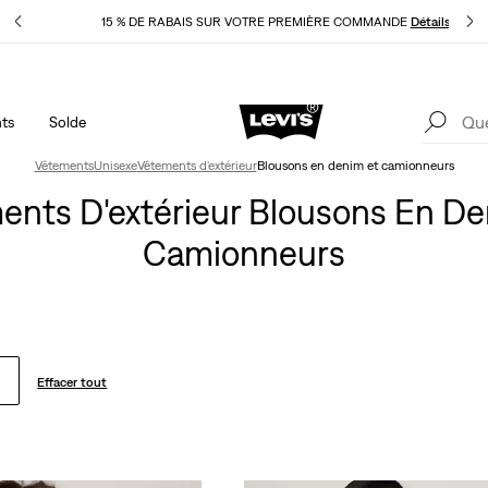
pliqué
15 % DE RABAIS SUR VOTRE PREMIÈRE COMMANDE
Détails
ts
Solde
40 % DE RABAIS ADDITIONNEL SUR LES SOLDES. Appliqué
1
automatiquement à la caisse.
Détails
Vêtements
Unisexe
Vêtements d'extérieur
Blousons en denim et camionneurs
ents D'extérieur Blousons En De
Camionneurs
Effacer tout