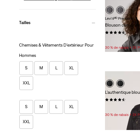
Levi'sᴹᴰ Premium
Tailles
Blouson camionne
(224)
118,00 $
Chemises & Vêtements D'extérieur Pour
30 % de rabais + 2X 
Hommes
S
M
L
XL
XXL
L'authentique blo
(125)
S
M
L
XL
118,00 $
30 % de rabais + 2X 
XXL