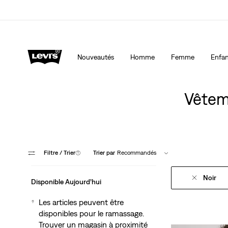
40 % DE RABAIS ADDITIONNEL SUR LES SOLDES. Ap
automatiquement à la caisse.
Détails
Nouveautés
Homme
Femme
Enfan
Vêtem
Filtre
/ Trier
(1)
Trier par
Recommandés
Noir
Disponible Aujourd’hui
Les articles peuvent être
disponibles pour le ramassage.
Trouver un magasin à proximité