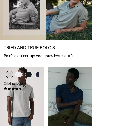
TRIED AND TRUE POLO’S
Polo’s die klaar zijn voor jouw lente-outfit.
+8
+9
Original polo
(0)
€ 54,95