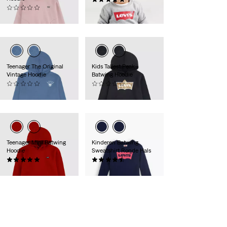
(0)
€ 24,95
€ 44,95
Teenager The Original
Kids Tallest Peak
Vintage Hoodie
Batwing Hoodie
(0)
(0)
€ 49,95
€ 44,95
Teenager Mini Batwing
Kinderen Batwing
Hoodie
Sweatshirt Ronde Hals
(0)
(0)
€ 44,95
€ 30,00