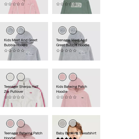
(0)
(0)
€ 54,95
€ 49,95
Kids Meet And Greet
Teenager Meet And
Bubble Hoodie
Greet Bubble Hoodie
(0)
(0)
€ 44,95
€ 49,95
Teenager Sherpa Half
Kids Batwing Patch
Zip Pullover
Hoodie
(0)
(0)
€ 54,95
€ 39,95
Teenager Batwing Patch
Baby Batwing Sweatshirt
Hoodie
(0)