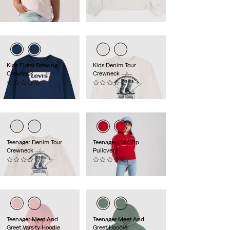
is
was
laagste 30-dagenprijs
(€ 34,97)
Kids Floral Batwing
Kids Denim Tour
Crewneck
Crewneck
(0)
(0)
€ 39,95
€ 49,95
Teenager Denim Tour
Teenager Half Zip
Crewneck
Pullover
(0)
(0)
€ 54,95
€ 49,95
Teenager Meet And
Teenager Meet And
Greet Varsity Hoodie
Greet Hoodie