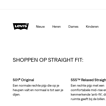
Levi's App. Het beste van Levi’s®, speciaal voor jou op ma
Meer details
Nieuw
Heren
Dames
Kinderen
SHOPPEN OP STRAIGHT FIT:
Skip Carousel
501® Original
555™ Relaxed Straigh
Een normale rechte pijp die op je
Een rechte pijp met een
heupen valt en normaal is tot aan je
comfortabele mid-rise e
dijen.
kenmerkende ‘anti-fit’, d
ruimte geeft bij de billen.