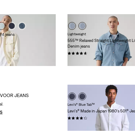
ht jeans
Lightweight
555™ Relaxed Straight Lightweight L
Denim jeans
(0)
€ 119,95
 VOOR JEANS
al.
Levi’s® Blue Tab™
Levi's® Made in Japan 1980's 501® Je
TS
(0)
€ 249,95