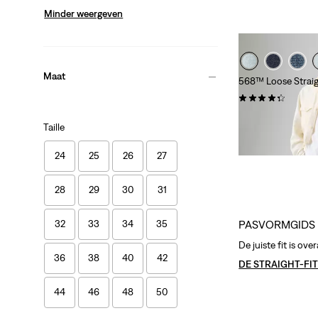
Minder weergeven
Maat
568™ Loose Straig
(0)
€ 119,95
Taille
24
25
26
27
28
29
30
31
PASVORMGIDS
32
33
34
35
De juiste fit is over
36
38
40
42
DE STRAIGHT-FI
44
46
48
50