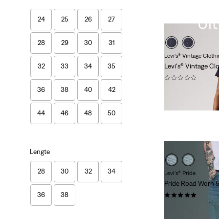
Ui
24
25
26
27
28
29
30
31
Levi's® Vintage Cloth
Levi's® Vintage Cl
32
33
34
35
(0)
36
38
40
42
€ 329,95
Exclusief voor 
44
46
48
50
Lengte
28
30
32
34
Levi's® Pride
Pride Road Worn 5
(0)
36
38
Sale
Original
€ 74,98
€ 149,95
Price
Price
-50%