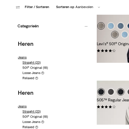
Filter
/ Sorteren
Sorteren op
Aanbevolen
Categorieën
Heren
Levi's® 501® Origin
(0)
Jeans
€ 109,95
Straight
(23)
501® Original
(18)
Loose Jeans
(1)
Relaxed
(1)
Heren
505™ Regular Jea
Jeans
(0)
Straight
(23)
€ 89,95
501® Original
(18)
Loose Jeans
(1)
Relaxed
(1)