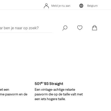
Meld je nu aan
Belgium
Update verzend- en retourbeleid
Meer details
Meld je nu aan
Belgium
501® '93 Straight
et een
Een vintage-achtige relaxte
ime pasvorm en de
pasvorm die op de taille valt met
een iets hogere taille.