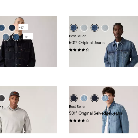
+17
Best Seller
+18
501® Original Jeans
al Jeans
(0)
€ 119,95
ns
Best Seller
501® Original Selvedge Jeans
(0)
€ 159,95