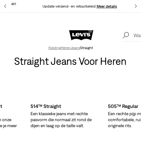
at gemaakt.
Update verzend- en retourbeleid
Meer details
Levi's App. Het beste van Levi’s®, speciaal voor jou op maat gemaakt.
Meer details
Kleding
Heren
Jeans
Straight
Straight Jeans Voor Heren
t
514™ Straight
505™ Regular
Een klassieke jeans met rechte
Een rechte pijp m
n onze
pasvorm die normaal zit rond de
comfortabele, ru
ie je meer
dijen en laag op de taille valt.
originele rits.