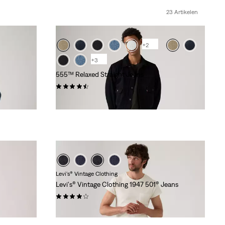
23 Artikelen
+2
+3
555™ Relaxed Straight Jeans
(0)
€ 119,95
Levi's® Vintage Clothing
Levi's® Vintage Clothing 1947 501® Jeans
(0)
€ 319,95