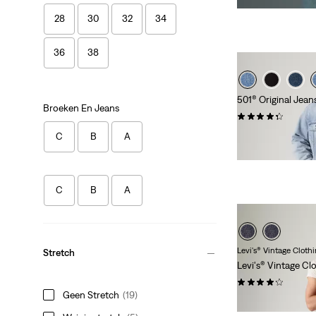
is
was
28
30
32
34
36
38
501® Original Jeans
Broeken En Jeans
(0)
€ 119,95
C
B
A
C
B
A
Levi's® Vintage Cloth
Stretch
Levi's® Vintage Cl
(0)
Geen Stretch
(19)
€ 319,95