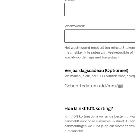
Wachtwoord
*
ans met riem
New Style
Low Straight jeans
Het wachtwoord moet uit ten minste 8 teken
niet makkelijk te raden zijn. Veelgebruikte of r
(0)
wachtwoorden zijn niet toegestaan.
€ 119,95
Verjaardagscadeau (Optioneel)
We mailen je elk jaar 1000 punten voor je ver
Dag
Maand
Jaar
ns
Lightweight
Hoe klinkt 10% korting?
Low Loose Lightweight jeans
Krijg 10% korting op je volgende bestelling wa
(0)
aanmeldt voor onze e-mailnieuwsbrief. Allee
Sale
Original
€ 59,98
€ 119,95
aanmeldingen. Je kunt je op elk moment afm
gste 30-dagenprijs (€ 62,97)
nieuwsbrief.
Price
Price