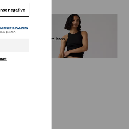
nse negative
Gebruiksvoorwaarden
&Co. gelezen.
New Style
Low Straight Jeans
(0)
€ 119,95
 (€ 90,97)
count