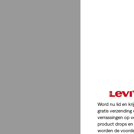
Lengte
29
30
31
32
34
29
30
31
32
34
Broeken En Jeans
Word nu lid en kri
gratis verzending 
32
31
verrassingen op v
product drops en 
worden de voordel