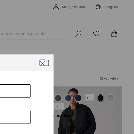
Meld je nu aan
Belgium
Meld je nu aan
Belgium
12 Artikelen
+1
+2
Superlow Loose Jeans
(0)
€ 79,95