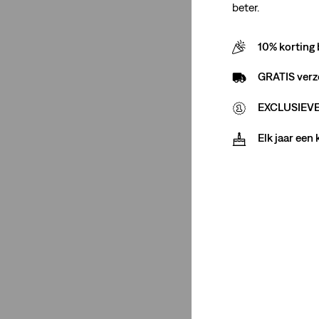
beter.
32
31
10% korting 
Stretch
GRATIS verz
EXCLUSIEVE 
Geen Stretch
(7)
Gemiddelde Stretch
(4)
Elk jaar een
Geen Stretch
(7)
Gemiddelde Stretch
(4)
Minder weergeven
Taillehoogte