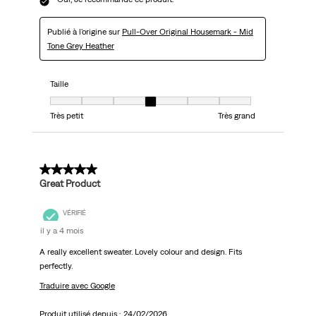
Publié à l'origine sur
Pull-Over Original Housemark - Mid
Tone Grey Heather
Taille
Taille, 4 sur 7, où 1 est égal à Très petit et 7 est égal à Très grand
Très petit
Très grand
5 sur 5 étoiles.
Great Product
VÉRIFIÉ
il y a 4 mois
A really excellent sweater. Lovely colour and design. Fits
perfectly.
Traduire avec Google
Produit utilisé depuis :
24/02/2026