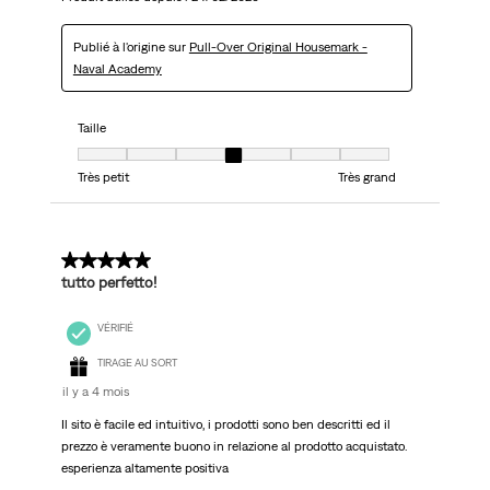
Publié à l'origine sur
Pull-Over Original Housemark -
Naval Academy
Taille
Taille, 4 sur 7, où 1 est égal à Très petit et 7 est égal à Très grand
Très petit
Très grand
5 sur 5 étoiles.
tutto perfetto!
VÉRIFIÉ
TIRAGE AU SORT
il y a 4 mois
Il sito è facile ed intuitivo, i prodotti sono ben descritti ed il
prezzo è veramente buono in relazione al prodotto acquistato.
esperienza altamente positiva