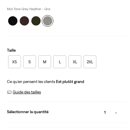
price
is
Mid Tone Grey Heather - Gris
Taille
XS
S
M
L
XL
2XL
Ce qu’en pensent les clients
Est plutôt grand
Guide des tailles
Sélectionner la quantité
1