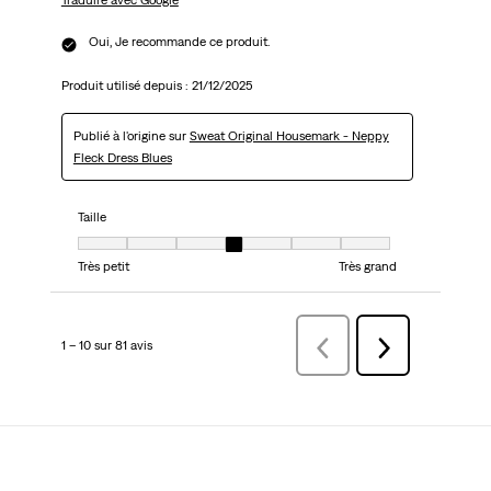
Oui, Je recommande ce produit.
Produit utilisé depuis :
21/12/2025
Publié à l'origine sur
Sweat Original Housemark - Neppy
Fleck Dress Blues
Taille
Taille, 4 sur 7, où 1 est égal à Très petit et 7 est égal à Très grand
Très petit
Très grand
1 – 10 sur 81 avis
Précédentavis
Suivant
avis