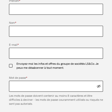
Prénom
*
Nom
*
E-mail
*
Envoyez-moi les infos et offres du groupe de sociétés LS&Co. Je
peux me désabonner à tout moment.
Mot de passe
*
Les mots de passe doivent contenir au moins 8 caractères et être
difficiles à deviner - les mots de passe couramment utilisés ou risqués ne
sont pas autorisés.