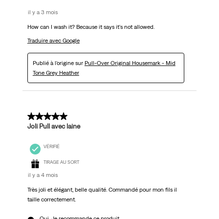
il y a 3 mois
How can I wash it? Because it says it's not allowed.
Traduire avec Google
Publié à l'origine sur
Pull-Over Original Housemark - Mid
Tone Grey Heather
5 sur 5 étoiles.
Joli Pull avec laine
VÉRIFIÉ
TIRAGE AU SORT
il y a 4 mois
Très joli et élégant, belle qualité. Commandé pour mon fils il
taille correctement.
Oui, Je recommande ce produit.