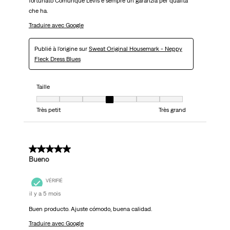
fortunato Comunque Levis è sempre un garanzia per qualità
che ha.
Traduire avec Google
Publié à l'origine sur
Sweat Original Housemark - Neppy
Fleck Dress Blues
Taille
Taille, 4 sur 7, où 1 est égal à Très petit et 7 est égal à Très grand
Très petit
Très grand
5 sur 5 étoiles.
Bueno
VÉRIFIÉ
il y a 5 mois
Buen producto. Ajuste cómodo, buena calidad.
Traduire avec Google