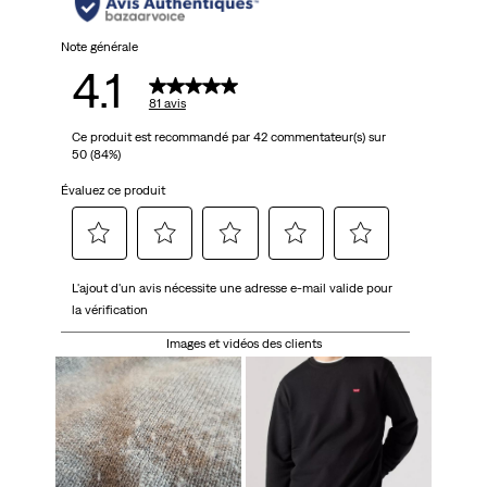
81
avis
Note générale
4.1
81 avis
Ce produit est recommandé par 42 commentateur(s) sur
50 (84%)
Évaluez ce produit
Sélectionnez
Sélectionnez
Sélectionnez
Sélectionnez
Sélectionnez
L'ajout d'un avis nécessite une adresse e-mail valide pour
pour
pour
pour
pour
pour
la vérification
attribuer
attribuer
attribuer
attribuer
attribuer
1 étoile
2 étoiles
3 étoiles
4 étoiles
5 étoiles
Images et vidéos des clients
à
à
à
à
à
l'article.
l'article.
l'article.
l'article.
l'article.
Cette
Cette
Cette
Cette
Cette
action
action
action
action
action
ouvrira
ouvrira
ouvrira
ouvrira
ouvrira
le
le
le
le
le