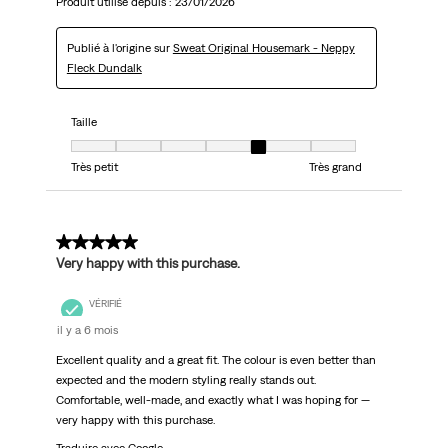
Produit utilisé depuis :
23/01/2026
Publié à l'origine sur
Sweat Original Housemark - Neppy
Fleck Dundalk
Taille
Taille, 5 sur 7, où 1 est égal à Très petit et 7 est égal à Très grand
Très petit
Très grand
5 sur 5 étoiles.
Very happy with this purchase.
VÉRIFIÉ
il y a 6 mois
Excellent quality and a great fit. The colour is even better than
expected and the modern styling really stands out.
Comfortable, well-made, and exactly what I was hoping for —
very happy with this purchase.
Traduire avec Google