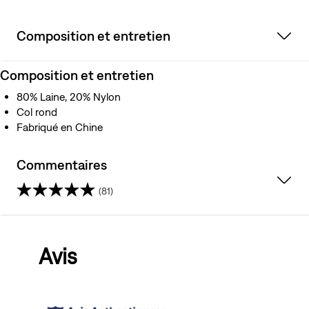
Composition et entretien
Composition et entretien
80% Laine, 20% Nylon
Col rond
Fabriqué en Chine
Commentaires
(81)
4.1
sur
Avis
5
étoiles.