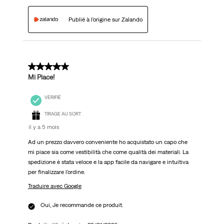
Publié à l'origine sur Zalando
5 sur 5 étoiles.
Mi Piace!
VÉRIFIÉ
TIRAGE AU SORT
il y a 5 mois
Ad un prezzo davvero conveniente ho acquistato un capo che
mi piace sia come vestibilità che come qualità dei materiali. La
spedizione è stata veloce e la app facile da navigare e intuitiva
per finalizzare l'ordine.
Traduire avec Google
Oui, Je recommande ce produit.