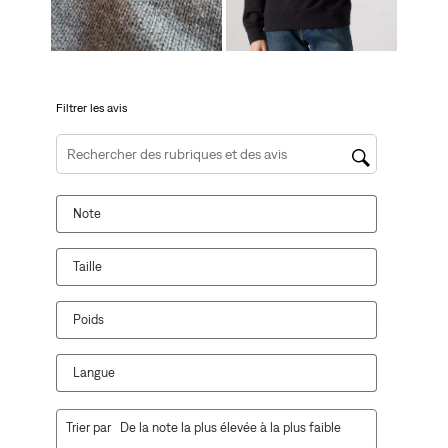
formulaire
formulaire
formulaire
formulaire
formulaire
de
de
de
de
de
soumission.
soumission.
soumission.
soumission.
soumission.
Filtrer les avis
Zone de recherche de sujet et d'avis
Note
Taille
Poids
Langue
1
Trier par
De la note la plus élevée à la plus faible
à