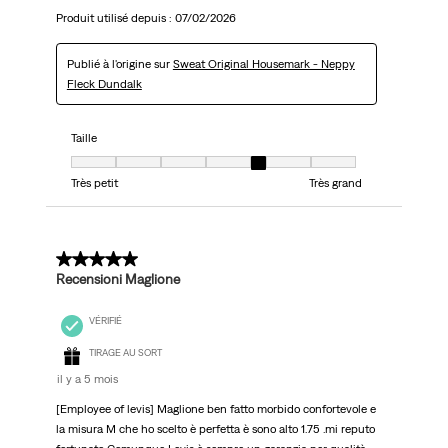
Produit utilisé depuis :
07/02/2026
Publié à l'origine sur
Sweat Original Housemark - Neppy
Fleck Dundalk
Taille
Taille, 5 sur 7, où 1 est égal à Très petit et 7 est égal à Très grand
Très petit
Très grand
5 sur 5 étoiles.
Recensioni Maglione
VÉRIFIÉ
TIRAGE AU SORT
il y a 5 mois
[Employee of levis] Maglione ben fatto morbido confortevole e
la misura M che ho scelto è perfetta è sono alto 1.75 .mi reputo