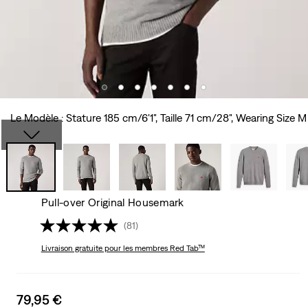
Le Modèle : Stature 185 cm/6'1", Taille 71 cm/28", Wearing Size M
Pull-over Original Housemark
(81)
Livraison gratuite
pour les membres Red Tab™
Sale
79,95 €