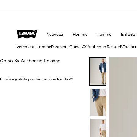
Nouveau
Homme
Femme
Enfants
Vêtements
Homme
Pantalons
Chino XX Authentic Relaxed
Vêtemen
Chino Xx Authentic Relaxed
Livraison gratuite
pour les membres Red Tab™