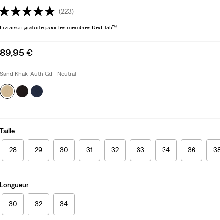
(223)
Livraison gratuite
pour les membres Red Tab™
Sale
89,95 €
price
is
Sand Khaki Auth Gd - Neutral
Taille
28
29
30
31
32
33
34
36
3
Longueur
30
32
34