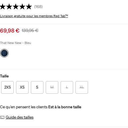
(168)
Livraison gratuite
pour les membres Red Tab™
Sale
69,98 €
Original
139,95 €
price
Price
is
Was
That New New - Bleu
Taille
2XS
XS
S
M
L
XL
Ce qu’en pensent les clients
Est à la bonne taille
Guide des tailles