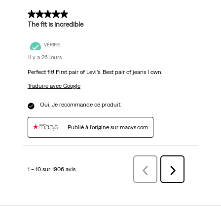
5 sur 5 étoiles.
The fit is incredible
VÉRIFIÉ
il y a 26 jours
Perfect fit! First pair of Levi’s. Best pair of jeans I own.
Traduire avec Google
Oui, Je recommande ce produit.
Publié à l'origine sur macys.com
1 – 10 sur 1906 avis
Précédentavis
Suivant
avis