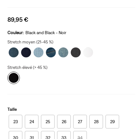
Sale
89,95 €
price
is
Couleur:
Black and Black - Noir
Stretch moyen (21-45 %)
Stretch élevé (> 45 %)
Taille
23
24
25
26
27
28
29
30
31
32
33
34