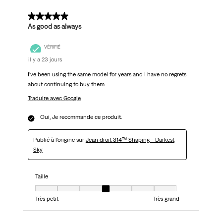
5 sur 5 étoiles.
As good as always
VÉRIFIÉ
il y a 23 jours
I’ve been using the same model for years and I have no regrets
about continuing to buy them
Traduire avec Google
Oui, Je recommande ce produit.
Publié à l'origine sur
Jean droit 314™ Shaping - Darkest
Sky
Taille
Taille, 4 sur 7, où 1 est égal à Très petit et 7 est égal à Très grand
Très petit
Très grand