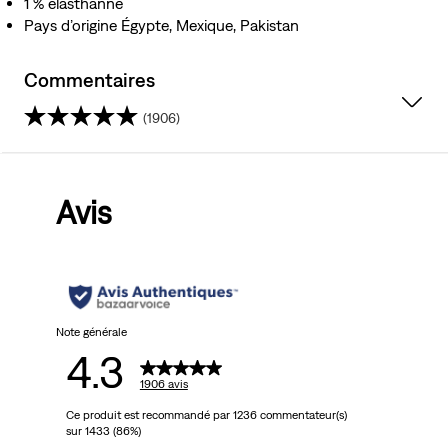
1 % élasthanne
Pays d’origine Égypte, Mexique, Pakistan
Commentaires
(1906)
4.3
sur
Avis
5
étoiles.
1906
avis
Note générale
4.3
1906 avis
Ce produit est recommandé par 1236 commentateur(s)
sur 1433 (86%)