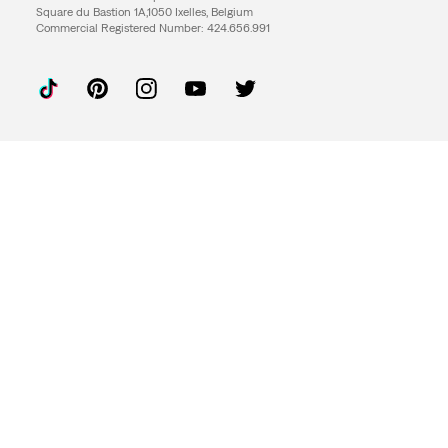
Square du Bastion 1A,1050 Ixelles, Belgium
Commercial Registered Number: 424.656.991