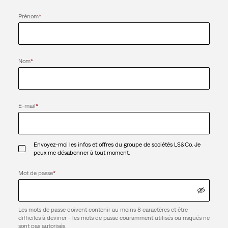
Prénom
*
Nom
*
E-mail
*
Envoyez-moi les infos et offres du groupe de sociétés LS&Co. Je
peux me désabonner à tout moment.
Mot de passe
*
Les mots de passe doivent contenir au moins 8 caractères et être
difficiles à deviner - les mots de passe couramment utilisés ou risqués ne
sont pas autorisés.