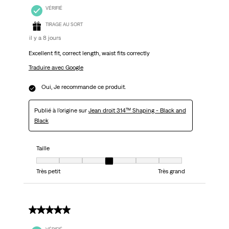
VÉRIFIÉ
TIRAGE AU SORT
il y a 8 jours
Excellent fit, correct length, waist fits correctly
Traduire avec Google
Oui, Je recommande ce produit.
Publié à l'origine sur
Jean droit 314™ Shaping - Black and
Black
Taille
Taille, 4 sur 7, où 1 est égal à Très petit et 7 est égal à Très grand
Très petit
Très grand
5 sur 5 étoiles.