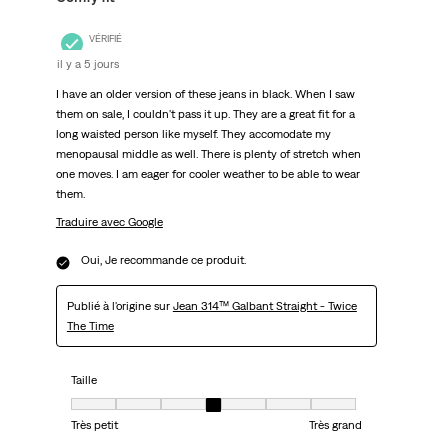
VÉRIFIÉ
il y a 5 jours
I have an older version of these jeans in black. When I saw
them on sale, I couldn't pass it up. They are a great fit for a
long waisted person like myself. They accomodate my
menopausal middle as well. There is plenty of stretch when
one moves. I am eager for cooler weather to be able to wear
them.
Traduire avec Google
Oui, Je recommande ce produit.
Publié à l'origine sur
Jean 314™ Galbant Straight - Twice
The Time
Taille
Taille, 4 sur 7, où 1 est égal à Très petit et 7 est égal à Très grand
Très petit
Très grand