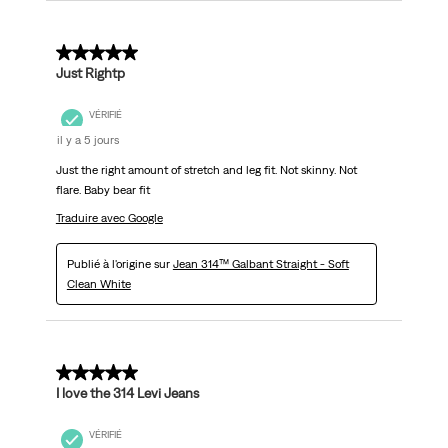
5 sur 5 étoiles.
Just Rightp
VÉRIFIÉ
il y a 5 jours
Just the right amount of stretch and leg fit. Not skinny. Not
flare. Baby bear fit
Traduire avec Google
Publié à l'origine sur
Jean 314™ Galbant Straight - Soft
Clean White
5 sur 5 étoiles.
I love the 314 Levi Jeans
VÉRIFIÉ