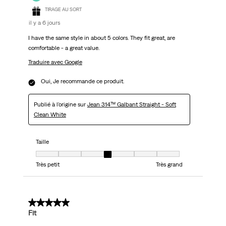
TIRAGE AU SORT
il y a 6 jours
I have the same style in about 5 colors. They fit great, are
comfortable - a great value.
Traduire avec Google
Oui, Je recommande ce produit.
Publié à l'origine sur
Jean 314™ Galbant Straight - Soft
Clean White
Taille
Taille, 4 sur 7, où 1 est égal à Très petit et 7 est égal à Très grand
Très petit
Très grand
5 sur 5 étoiles.
Fit