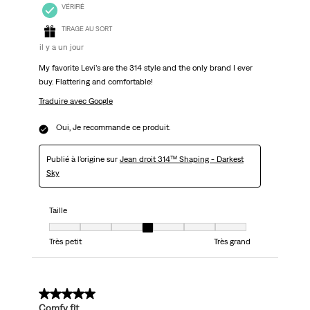
VÉRIFIÉ
TIRAGE AU SORT
il y a un jour
My favorite Levi’s are the 314 style and the only brand I ever
buy. Flattering and comfortable!
Traduire avec Google
Oui, Je recommande ce produit.
Publié à l'origine sur
Jean droit 314™ Shaping - Darkest
Sky
Taille
Taille, 4 sur 7, où 1 est égal à Très petit et 7 est égal à Très grand
Très petit
Très grand
5 sur 5 étoiles.
Comfy fit