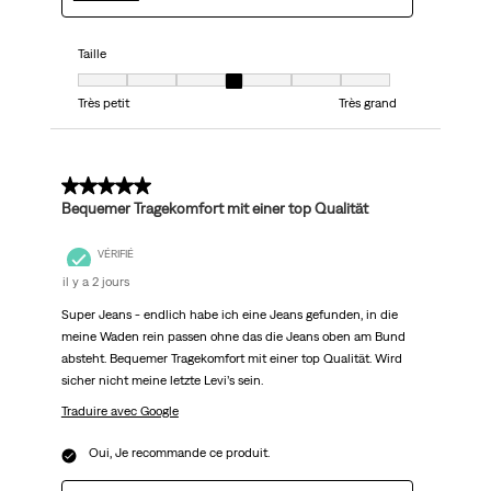
Taille
Taille, 4 sur 7, où 1 est égal à Très petit et 7 est égal à Très grand
Très petit
Très grand
5 sur 5 étoiles.
Bequemer Tragekomfort mit einer top Qualität
VÉRIFIÉ
il y a 2 jours
Super Jeans - endlich habe ich eine Jeans gefunden, in die
meine Waden rein passen ohne das die Jeans oben am Bund
absteht. Bequemer Tragekomfort mit einer top Qualität. Wird
sicher nicht meine letzte Levi’s sein.
Traduire avec Google
Oui, Je recommande ce produit.