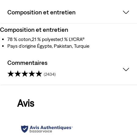
Composition et entretien
Composition et entretien
78 % coton,21 % polyester,1 % LYCRA®
Pays d’origine Égypte, Pakistan, Turquie
Commentaires
(2434)
4.2
sur
Avis
5
étoiles.
2434