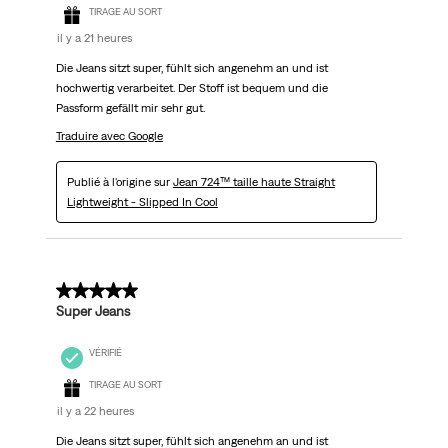
TIRAGE AU SORT
il y a 21 heures
Die Jeans sitzt super, fühlt sich angenehm an und ist
hochwertig verarbeitet. Der Stoff ist bequem und die
Passform gefällt mir sehr gut.
Traduire avec Google
Publié à l'origine sur
Jean 724™ taille haute Straight
Lightweight - Slipped In Cool
5 sur 5 étoiles.
Super Jeans
VÉRIFIÉ
TIRAGE AU SORT
il y a 22 heures
Die Jeans sitzt super, fühlt sich angenehm an und ist