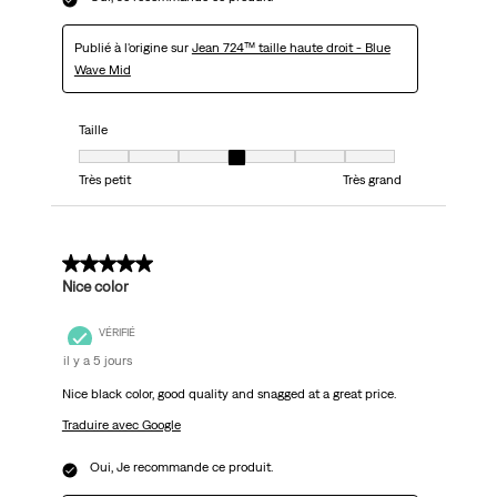
Publié à l'origine sur
Jean 724™ taille haute droit - Blue
Wave Mid
Taille
Taille, 4 sur 7, où 1 est égal à Très petit et 7 est égal à Très grand
Très petit
Très grand
5 sur 5 étoiles.
Nice color
VÉRIFIÉ
il y a 5 jours
Nice black color, good quality and snagged at a great price.
Traduire avec Google
Oui, Je recommande ce produit.