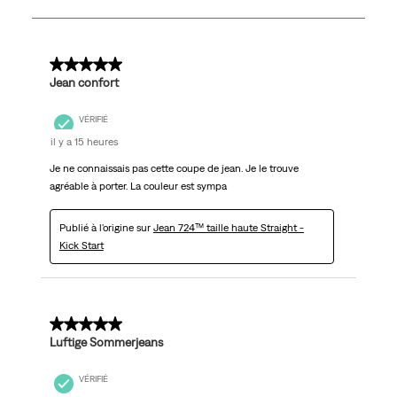
2434
avis.
5 sur 5 étoiles.
Jean confort
VÉRIFIÉ
il y a 15 heures
Je ne connaissais pas cette coupe de jean. Je le trouve
agréable à porter. La couleur est sympa
Publié à l'origine sur
Jean 724™ taille haute Straight -
Kick Start
5 sur 5 étoiles.
Luftige Sommerjeans
VÉRIFIÉ