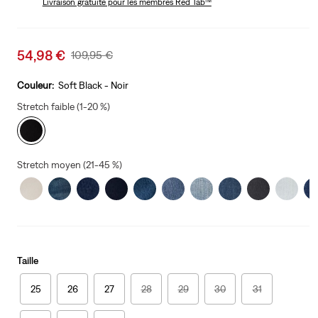
Livraison gratuite
pour les membres Red Tab™
Sale
54,98 €
Original
109,95 €
price
Price
is
Was
Couleur:
Soft Black - Noir
Stretch faible (1-20 %)
Stretch moyen (21-45 %)
Taille
25
26
27
28
29
30
31