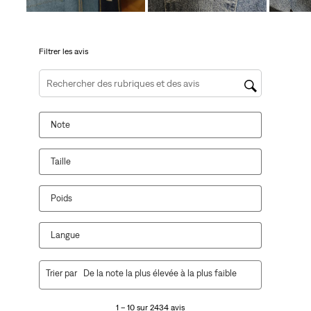
de
de
de
de
de
soumission.
soumission.
soumission.
soumission.
soumission.
Filtrer les avis
Zone de recherche de sujet et d'avis
Note
Taille
Poids
Langue
1
Trier par
De la note la plus élevée à la plus faible
à
10
1 – 10 sur 2434 avis
sur