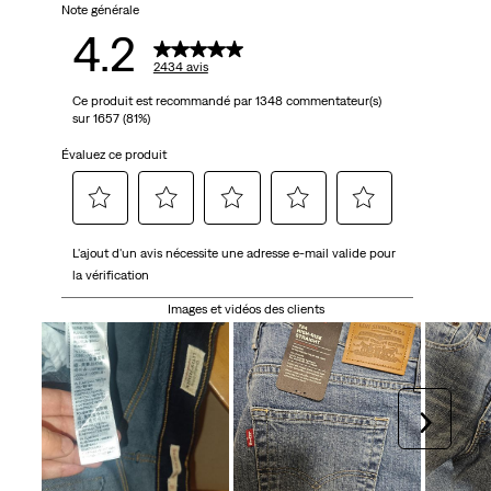
avis
Note générale
4.2
2434 avis
Ce produit est recommandé par 1348 commentateur(s)
sur 1657 (81%)
Évaluez ce produit
Sélectionnez
Sélectionnez
Sélectionnez
Sélectionnez
Sélectionnez
L'ajout d'un avis nécessite une adresse e-mail valide pour
pour
pour
pour
pour
pour
la vérification
attribuer
attribuer
attribuer
attribuer
attribuer
1 étoile
2 étoiles
3 étoiles
4 étoiles
5 étoiles
Images et vidéos des clients
à
à
à
à
à
l'article.
l'article.
l'article.
l'article.
l'article.
Cette
Cette
Cette
Cette
Cette
action
action
action
action
action
Suivan
ouvrira
ouvrira
ouvrira
ouvrira
ouvrira
le
le
le
le
le
formulaire
formulaire
formulaire
formulaire
formulaire