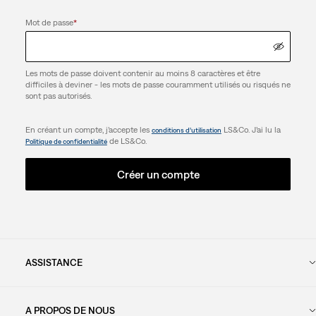
Mot de passe
*
Les mots de passe doivent contenir au moins 8 caractères et être
difficiles à deviner - les mots de passe couramment utilisés ou risqués ne
sont pas autorisés.
En créant un compte, j’accepte les
LS&Co. J’ai lu la
conditions d’utilisation
de LS&Co.
Politique de confidentialité
Créer un compte
ASSISTANCE
A PROPOS DE NOUS