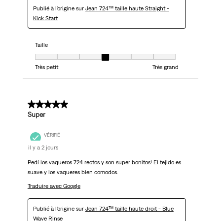
Publié à l'origine sur
Jean 724™ taille haute Straight -
Kick Start
Taille
Taille, 4 sur 7, où 1 est égal à Très petit et 7 est égal à Très grand
Très petit
Très grand
5 sur 5 étoiles.
Super
VÉRIFIÉ
il y a 2 jours
Pedí los vaqueros 724 rectos y son super bonitos! El tejido es
suave y los vaqueres bien comodos.
Traduire avec Google
Publié à l'origine sur
Jean 724™ taille haute droit - Blue
Wave Rinse