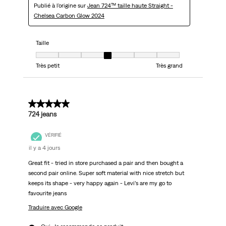
Publié à l'origine sur
Jean 724™ taille haute Straight -
Chelsea Carbon Glow 2024
Taille
Taille, 4 sur 7, où 1 est égal à Très petit et 7 est égal à Très grand
Très petit
Très grand
5 sur 5 étoiles.
724 jeans
VÉRIFIÉ
il y a 4 jours
Great fit - tried in store purchased a pair and then bought a
second pair online. Super soft material with nice stretch but
keeps its shape - very happy again - Levi’s are my go to
favourite jeans
Traduire avec Google