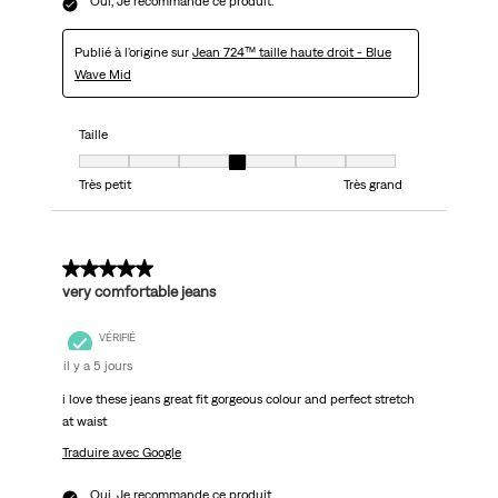
Oui, Je recommande ce produit.
Publié à l'origine sur
Jean 724™ taille haute droit - Blue
Wave Mid
Taille
Taille, 4 sur 7, où 1 est égal à Très petit et 7 est égal à Très grand
Très petit
Très grand
5 sur 5 étoiles.
very comfortable jeans
VÉRIFIÉ
il y a 5 jours
i love these jeans great fit gorgeous colour and perfect stretch
at waist
Traduire avec Google
Oui, Je recommande ce produit.