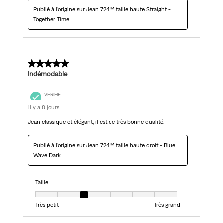
Publié à l'origine sur
Jean 724™ taille haute Straight -
Together Time
5 sur 5 étoiles.
Indémodable
VÉRIFIÉ
il y a 8 jours
Jean classique et élégant, il est de très bonne qualité.
Publié à l'origine sur
Jean 724™ taille haute droit - Blue
Wave Dark
Taille
Taille, 3 sur 7, où 1 est égal à Très petit et 7 est égal à Très grand
Très petit
Très grand