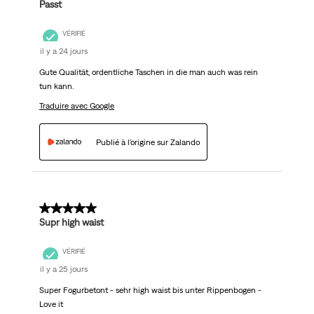
Passt
VÉRIFIÉ
il y a 24 jours
Gute Qualität, ordentliche Taschen in die man auch was rein
tun kann.
Traduire avec Google
Publié à l'origine sur Zalando
5 sur 5 étoiles.
Supr high waist
VÉRIFIÉ
il y a 25 jours
Super Fogurbetont - sehr high waist bis unter Rippenbogen -
Love it