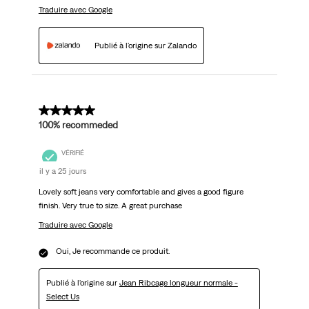
Traduire avec Google
Publié à l'origine sur Zalando
5 sur 5 étoiles.
100% recommeded
VÉRIFIÉ
il y a 25 jours
Lovely soft jeans very comfortable and gives a good figure
finish. Very true to size. A great purchase
Traduire avec Google
Oui, Je recommande ce produit.
Publié à l'origine sur
Jean Ribcage longueur normale -
Select Us