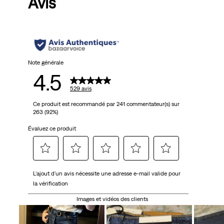
Avis
5
étoiles.
529
avis
Note générale
4.5
529 avis
Ce produit est recommandé par 241 commentateur(s) sur
263 (92%)
Évaluez ce produit
Sélectionnez
Sélectionnez
Sélectionnez
Sélectionnez
Sélectionnez
L'ajout d'un avis nécessite une adresse e-mail valide pour
pour
pour
pour
pour
pour
la vérification
attribuer
attribuer
attribuer
attribuer
attribuer
1 étoile
2 étoiles
3 étoiles
4 étoiles
5 étoiles
Images et vidéos des clients
à
à
à
à
à
l'article.
l'article.
l'article.
l'article.
l'article.