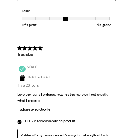
Taille
Taille, 4 sur 7, où 1 est égal à Très petit et 7 est égal à Très grand
Très petit
Très grand
5 sur 5 étoiles.
True size
VÉRIFIÉ
TIRAGE AU SORT
il y a 26 jours
Love the jeans I ordered, reading the reviews. I got exactly
what I ordered.
Traduire avec Google
Oui, Je recommande ce produit.
Publié à l'origine sur
Jeans Ribcage Full-Length - Black