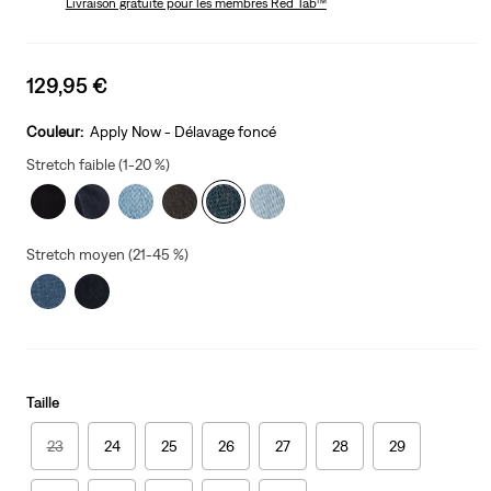
Livraison gratuite
pour les membres Red Tab™
Sale
129,95 €
price
is
Couleur:
Apply Now - Délavage foncé
Stretch faible (1-20 %)
Stretch moyen (21-45 %)
Taille
23
24
25
26
27
28
29