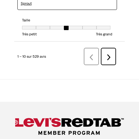
Sprout
Taille
Taille, 4 sur 7, où 1 est égal à Très petit et 7 est égal à Très grand
Très petit
Très grand
1 – 10 sur 529 avis
Précédentavis
Suivant
avis