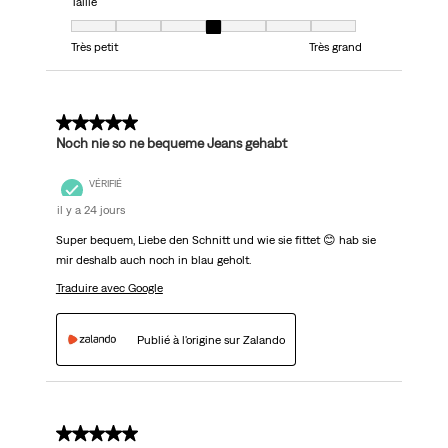
Taille
Taille, 4 sur 7, où 1 est égal à Très petit et 7 est égal à Très grand
Très petit
Très grand
5 sur 5 étoiles.
Noch nie so ne bequeme Jeans gehabt
VÉRIFIÉ
il y a 24 jours
Super bequem, Liebe den Schnitt und wie sie fittet 😊 hab sie
mir deshalb auch noch in blau geholt.
Traduire avec Google
Publié à l'origine sur Zalando
5 sur 5 étoiles.