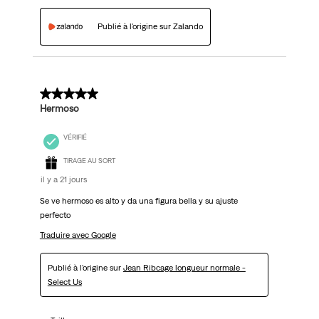
Publié à l'origine sur Zalando
5 sur 5 étoiles.
Hermoso
VÉRIFIÉ
TIRAGE AU SORT
il y a 21 jours
Se ve hermoso es alto y da una figura bella y su ajuste
perfecto
Traduire avec Google
Publié à l'origine sur
Jean Ribcage longueur normale -
Select Us