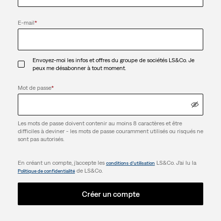
E-mail
*
Envoyez-moi les infos et offres du groupe de sociétés LS&Co. Je
peux me désabonner à tout moment.
Mot de passe
*
Les mots de passe doivent contenir au moins 8 caractères et être
difficiles à deviner - les mots de passe couramment utilisés ou risqués ne
sont pas autorisés.
En créant un compte, j’accepte les
LS&Co. J’ai lu la
conditions d’utilisation
de LS&Co.
Politique de confidentialité
Créer un compte