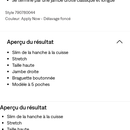
Se termine par une jambe droite classique et longue
Pensez H2O : Nous avons conçu ce vêtement avec de
Style 790780044
l’eau recyclée, ce qui nous permet de réduire notre
Couleur: Apply Now - Délavage foncé
impact sur cette ressource limitée
Aperçu du résultat
Slim de la hanche à la cuisse
Stretch
Taille haute
Jambe droite
Braguette boutonnée
Modèle à 5 poches
Aperçu du résultat
Slim de la hanche à la cuisse
Stretch
Taille haute