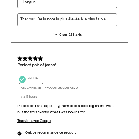
Langue
1
Trier par
De la note la plus élevée à la plus faible
à
10
1 – 10 sur 529 avis
sur
529
avis.
5 sur 5 étoiles.
Perfect pair of jeans!
VÉRIFIÉ
RÉCOMPENSÉ
PRODUIT GRATUIT REÇU
il y a 9 jours
Perfect fit! I was expecting them to fit a little big on the waist
but the fit is exactly what I was looking for!
Traduire avec Google
Oui, Je recommande ce produit.