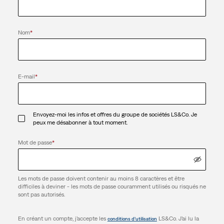
Nom
*
E-mail
*
Envoyez-moi les infos et offres du groupe de sociétés LS&Co. Je
peux me désabonner à tout moment.
Mot de passe
*
Les mots de passe doivent contenir au moins 8 caractères et être
difficiles à deviner - les mots de passe couramment utilisés ou risqués ne
sont pas autorisés.
En créant un compte, j’accepte les
LS&Co. J’ai lu la
conditions d’utilisation