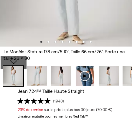
La Modèle : Stature 178 cm/5'10", Taille 66 cm/26", Porte une
taille 26 x 30
Jean 724™ Taille Haute Straight
(1940)
29%
de remise
sur le prix le plus bas 30 jours (70,00 €)
Livraison gratuite
pour les membres Red Tab™