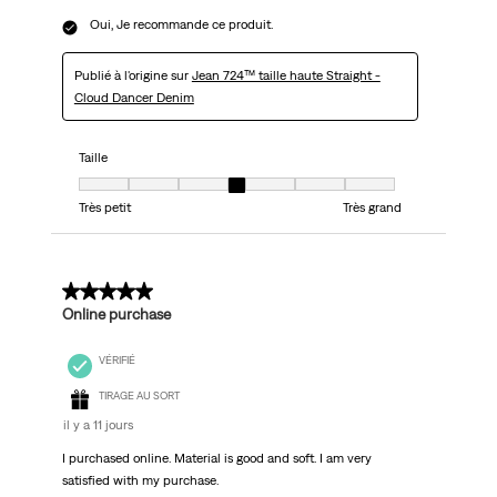
Oui, Je recommande ce produit.
Publié à l'origine sur
Jean 724™ taille haute Straight -
Cloud Dancer Denim
Taille
Taille, 4 sur 7, où 1 est égal à Très petit et 7 est égal à Très grand
Très petit
Très grand
5 sur 5 étoiles.
Online purchase
VÉRIFIÉ
TIRAGE AU SORT
il y a 11 jours
I purchased online. Material is good and soft. I am very
satisfied with my purchase.