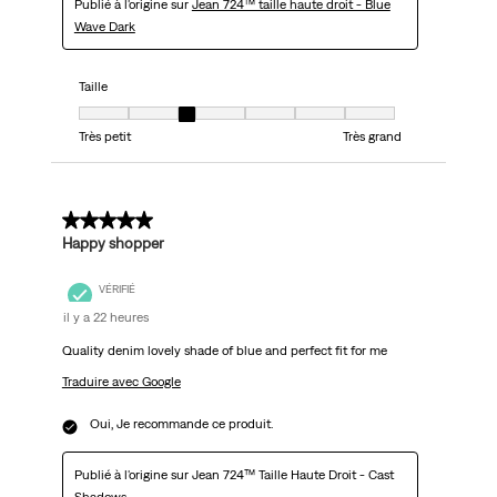
Publié à l'origine sur
Jean 724™ taille haute droit - Blue
Wave Dark
Taille
Taille, 3 sur 7, où 1 est égal à Très petit et 7 est égal à Très grand
Très petit
Très grand
5 sur 5 étoiles.
Happy shopper
VÉRIFIÉ
il y a 22 heures
Quality denim lovely shade of blue and perfect fit for me
Traduire avec Google
Oui, Je recommande ce produit.
Publié à l'origine sur Jean 724™ Taille Haute Droit - Cast