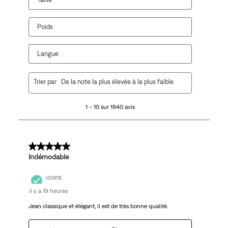
Poids
Langue
1
Trier par
De la note la plus élevée à la plus faible
à
10
1 – 10 sur 1940 avis
sur
1940
avis.
5 sur 5 étoiles.
Indémodable
VÉRIFIÉ
il y a 19 heures
Jean classique et élégant, il est de très bonne qualité.