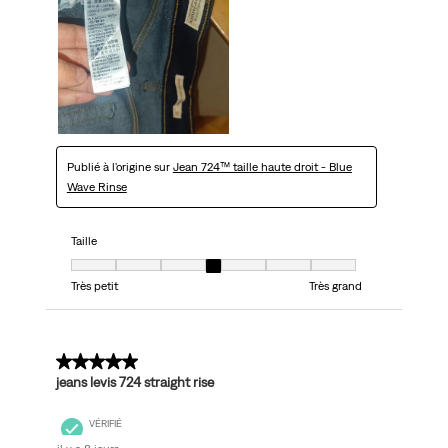
Publié à l'origine sur
Jean 724™ taille haute droit - Blue
Wave Rinse
Taille
Taille, 4 sur 7, où 1 est égal à Très petit et 7 est égal à Très grand
Très petit
Très grand
5 sur 5 étoiles.
jeans levis 724 straight rise
VÉRIFIÉ