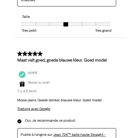
Shadows
Taille
Taille, 4 sur 7, où 1 est égal à Très petit et 7 est égal à Très grand
Très petit
Très grand
5 sur 5 étoiles.
Maat valt goed, goede blauwe kleur. Goed model
VÉRIFIÉ
TIRAGE AU SORT
il y a 2 jours
Mooie jeans. Goede donker blauwe kleur. Goed model
Traduire avec Google
Oui, Je recommande ce produit.
Publié à l'origine sur
Jean 724™ taille haute Straight -