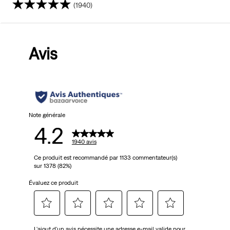
(1940)
4.2
sur
Avis
5
étoiles.
1940
avis
Note générale
4.2
1940 avis
Ce produit est recommandé par 1133 commentateur(s)
sur 1378 (82%)
Évaluez ce produit
Sélectionnez
Sélectionnez
Sélectionnez
Sélectionnez
Sélectionnez
L'ajout d'un avis nécessite une adresse e-mail valide pour