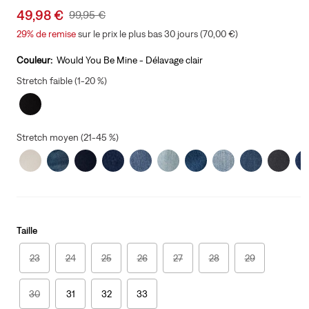
Sale
49,98 €
Original
99,95 €
price
Price
29%
de remise
sur le prix le plus bas 30 jours (70,00 €)
is
Was
Couleur:
Would You Be Mine - Délavage clair
Stretch faible (1-20 %)
Stretch moyen (21-45 %)
Taille
23
24
25
26
27
28
29
30
31
32
33