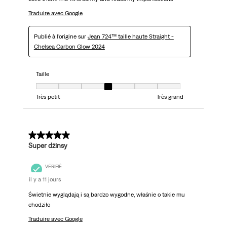
Traduire avec Google
Publié à l'origine sur
Jean 724™ taille haute Straight -
Chelsea Carbon Glow 2024
Taille
Taille, 4 sur 7, où 1 est égal à Très petit et 7 est égal à Très grand
Très petit
Très grand
5 sur 5 étoiles.
Super dżinsy
VÉRIFIÉ
il y a 11 jours
Świetnie wyglądają i są bardzo wygodne, właśnie o takie mu
chodziło
Traduire avec Google