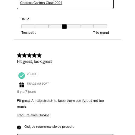
Chelsea Carbon Glow 2024
Taille
Taille, 4 sur 7, où 1 est égal à Très petit et 7 est égal à Très grand
Très petit
Très grand
5 sur 5 étoiles.
Fit great, look great
VÉRIFIÉ
TIRAGE AU SORT
il y a 7 jours
Fit great. A little stretch to keep them comfy, but not too
much.
Traduire avec Google
Oui, Je recommande ce produit.