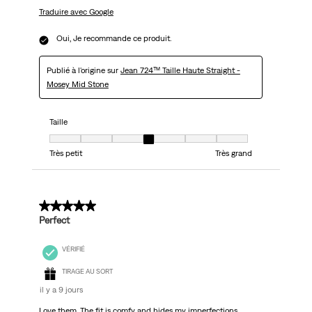
Traduire avec Google
Oui, Je recommande ce produit.
Publié à l'origine sur
Jean 724™ Taille Haute Straight -
Mosey Mid Stone
Taille
Taille, 4 sur 7, où 1 est égal à Très petit et 7 est égal à Très grand
Très petit
Très grand
5 sur 5 étoiles.
Perfect
VÉRIFIÉ
TIRAGE AU SORT
il y a 9 jours
Love them. The fit is comfy and hides my imperfections