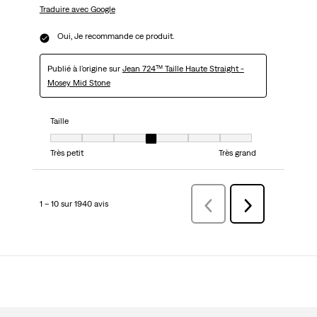
Traduire avec Google
Oui, Je recommande ce produit.
Publié à l'origine sur
Jean 724™ Taille Haute Straight -
Mosey Mid Stone
Taille
Taille, 4 sur 7, où 1 est égal à Très petit et 7 est égal à Très grand
Très petit
Très grand
1 – 10 sur 1940 avis
Précédentavis
Suivant
avis