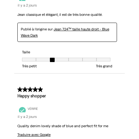
il y a 2 jours
Jean classique et élégant, il est de très bonne qualité.
Publié à l'origine sur
Jean 724™ taille haute droit - Blue
Wave Dark
Taille
Taille, 3 sur 7, où 1 est égal à Très petit et 7 est égal à Très grand
Très petit
Très grand
5 sur 5 étoiles.
Happy shopper
VÉRIFIÉ
il y a 2 jours
Quality denim lovely shade of blue and perfect fit for me
Traduire avec Google