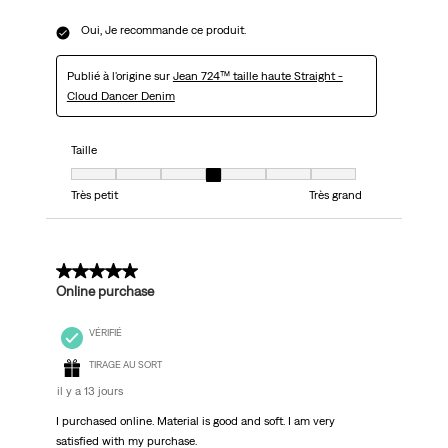
Oui, Je recommande ce produit.
Publié à l'origine sur
Jean 724™ taille haute Straight -
Cloud Dancer Denim
Taille
Taille, 4 sur 7, où 1 est égal à Très petit et 7 est égal à Très grand
Très petit
Très grand
5 sur 5 étoiles.
Online purchase
VÉRIFIÉ
TIRAGE AU SORT
il y a 13 jours
I purchased online. Material is good and soft. I am very
satisfied with my purchase.