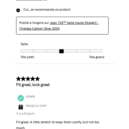
Oui, Je recommande ce produit.
Publié à l'origine sur
Jean 724™ taille haute Straight -
Chelsea Carbon Glow 2024
Taille
Taille, 4 sur 7, où 1 est égal à Très petit et 7 est égal à Très grand
Très petit
Très grand
5 sur 5 étoiles.
Fit great, look great
VÉRIFIÉ
TIRAGE AU SORT
il y a 9 jours
Fit great. A little stretch to keep them comfy, but not too
much.