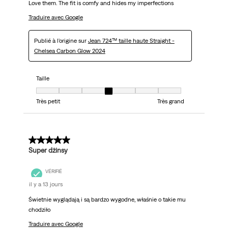
Love them. The fit is comfy and hides my imperfections
Traduire avec Google
Publié à l'origine sur
Jean 724™ taille haute Straight -
Chelsea Carbon Glow 2024
Taille
Taille, 4 sur 7, où 1 est égal à Très petit et 7 est égal à Très grand
Très petit
Très grand
5 sur 5 étoiles.
Super dżinsy
VÉRIFIÉ
il y a 13 jours
Świetnie wyglądają i są bardzo wygodne, właśnie o takie mu
chodziło
Traduire avec Google