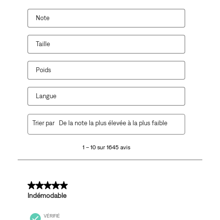
Note
Taille
Poids
Langue
1
Trier par
De la note la plus élevée à la plus faible
à
10
1 – 10 sur 1645 avis
sur
1645
avis.
5 sur 5 étoiles.
Indémodable
VÉRIFIÉ