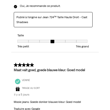
Oui, Je recommande ce produit.
Publié à l'origine sur Jean 724™ Taille Haute Droit - Cast
Shadows
Taille
Taille, 4 sur 7, où 1 est égal à Très petit et 7 est égal à Très grand
Très petit
Très grand
5 sur 5 étoiles.
Maat valt goed, goede blauwe kleur. Goed model
VÉRIFIÉ
TIRAGE AU SORT
il y a 5 jours
Mooie jeans. Goede donker blauwe kleur. Goed model
Traduire avec Google