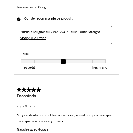
Traduire avec Google
Oui, Je recommande ce produit.
Publié à l'origine sur
Jean 724™ Taille Haute Straight -
Mosey Mid Stone
Taille
Taille, 4 sur 7, où 1 est égal à Très petit et 7 est égal à Très grand
Très petit
Très grand
5 sur 5 étoiles.
Encantada
il y a 9 jours
Muy contenta con mi blue wave rinse, genial composición que
hace que sea cómodo y fresco.
Traduire avec Google