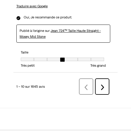
Traduire avec Google
Oui, Je recommande ce produit.
Publié à l'origine sur
Jean 724™ Taille Haute Straight -
Mosey Mid Stone
Taille
Taille, 4 sur 7, où 1 est égal à Très petit et 7 est égal à Très grand
Très petit
Très grand
1 – 10 sur 1645 avis
Précédentavis
Suivant
avis