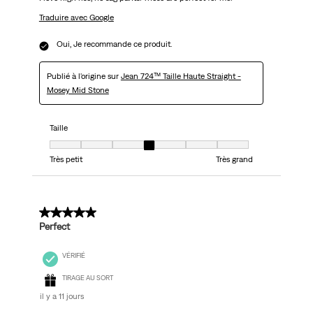
Traduire avec Google
Oui, Je recommande ce produit.
Publié à l'origine sur
Jean 724™ Taille Haute Straight -
Mosey Mid Stone
Taille
Taille, 4 sur 7, où 1 est égal à Très petit et 7 est égal à Très grand
Très petit
Très grand
5 sur 5 étoiles.
Perfect
VÉRIFIÉ
TIRAGE AU SORT
il y a 11 jours