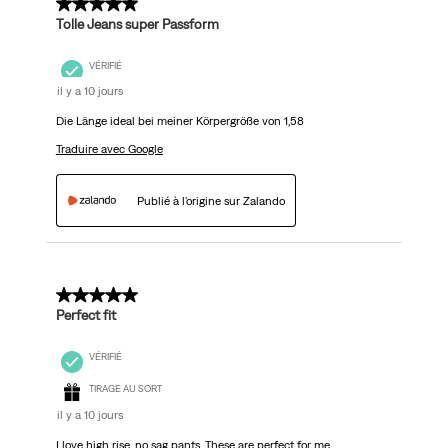
5 sur 5 étoiles.
Tolle Jeans super Passform
VÉRIFIÉ
il y a 10 jours
Die Länge ideal bei meiner Körpergröße von 1,58
Traduire avec Google
Publié à l'origine sur Zalando
5 sur 5 étoiles.
Perfect fit
VÉRIFIÉ
TIRAGE AU SORT
il y a 10 jours
I love high rise, no sag pants. These are perfect for me.