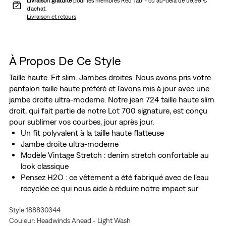
Livraison gratuite
pour les membres Red Tab™ ou au-delà de 59,99 €
d’achat.
Livraison et retours
À Propos De Ce Style
Taille haute. Fit slim. Jambes droites. Nous avons pris votre
pantalon taille haute préféré et l’avons mis à jour avec une
jambe droite ultra-moderne. Notre jean 724 taille haute slim
droit, qui fait partie de notre Lot 700 signature, est conçu
pour sublimer vos courbes, jour après jour.
Un fit polyvalent à la taille haute flatteuse
Jambe droite ultra-moderne
Modèle Vintage Stretch : denim stretch confortable au
look classique
Pensez H2O : ce vêtement a été fabriqué avec de l’eau
recyclée ce qui nous aide à réduire notre impact sur
cette ressource limitée
Style 188830344
Couleur: Headwinds Ahead - Light Wash