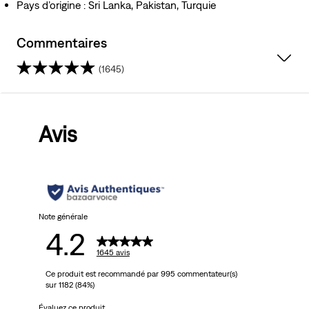
Pays d’origine : Sri Lanka, Pakistan, Turquie
Commentaires
(1645)
4.2
sur
Avis
5
étoiles.
1645
avis
Note générale
4.2
1645 avis
Ce produit est recommandé par 995 commentateur(s)
sur 1182 (84%)
Évaluez ce produit