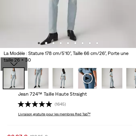
La Modèle : Stature 178 cm/5'10", Taille 66 cm/26", Porte une
taille 26 x 30
Jean 724™ Taille Haute Straight
(1645)
Livraison gratuite
pour les membres Red Tab™
Sale