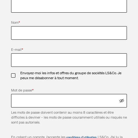
Nom
*
E-mail
*
Envoyez-moi les infos et offres du groupe de sociétés LS&Co. Je
peux me désabonner à tout moment.
Mot de passe
*
Les mots de passe doivent contenir au moins 8 caractères et être
difficiles à deviner - les mots de passe couramment utilisés ou risqués ne
sont pas autorisés.
En créant un compte, j’accepte les
LS&Co. J’ai lu la
conditions d’utilisation