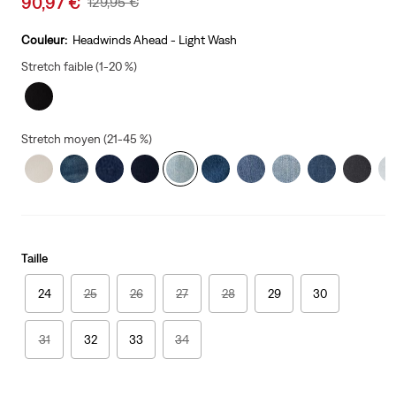
90,97 €
Original
129,95 €
price
Price
is
Was
Couleur:
Headwinds Ahead - Light Wash
Stretch faible (1-20 %)
Stretch moyen (21-45 %)
Taille
24
25
26
27
28
29
30
31
32
33
34