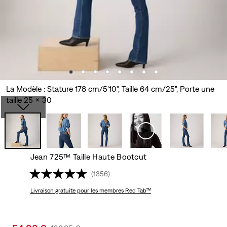
La Modèle : Stature 178 cm/5'10", Taille 64 cm/25", Porte une
taille 25 x 30
Jean 725™ Taille Haute Bootcut
(1356)
Livraison gratuite
pour les membres Red Tab™
Sale