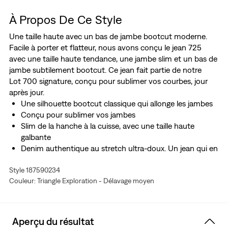
À Propos De Ce Style
Une taille haute avec un bas de jambe bootcut moderne.
Facile à porter et flatteur, nous avons conçu le jean 725
avec une taille haute tendance, une jambe slim et un bas de
jambe subtilement bootcut. Ce jean fait partie de notre
Lot 700 signature, conçu pour sublimer vos courbes, jour
après jour.
Une silhouette bootcut classique qui allonge les jambes
Conçu pour sublimer vos jambes
Slim de la hanche à la cuisse, avec une taille haute
galbante
Denim authentique au stretch ultra-doux. Un jean qui en
mettra plein la vue. C’est le Levi's® Stellar Stretch. Grâce
Style 187590234
à son excellente mémoire de forme, il épouse vos
Couleur: Triangle Exploration - Délavage moyen
courbes et suit vos mouvements, sans se relâcher ou se
détendre à l’excès, où que vous alliez et en toutes
circonstances.
Pensez H2O : Nous avons conçu ce vêtement avec de
Aperçu du résultat
l’eau recyclée, ce qui nous permet de réduire notre