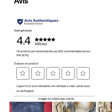
Avis
5
étoiles.
1356
avis
Note générale
4.4
1356 avis
Ce produit est recommandé par 823 commentateur(s) sur
941 (87%)
Évaluez ce produit
Sélectionnez
Sélectionnez
Sélectionnez
Sélectionnez
Sélectionnez
L'ajout d'un avis nécessite une adresse e-mail valide pour
pour
pour
pour
pour
pour
la vérification
attribuer
attribuer
attribuer
attribuer
attribuer
1 étoile
2 étoiles
3 étoiles
4 étoiles
5 étoiles
Images et vidéos des clients
à
à
à
à
à
l'article.
l'article.
l'article.
l'article.
l'article.