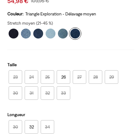
54,98 €
Original
109,95 €
price
Price
is
Was
Couleur:
Triangle Exploration - Délavage moyen
Stretch moyen (21-45 %)
Taille
23
24
25
26
27
28
29
30
31
32
33
Longueur
30
32
34