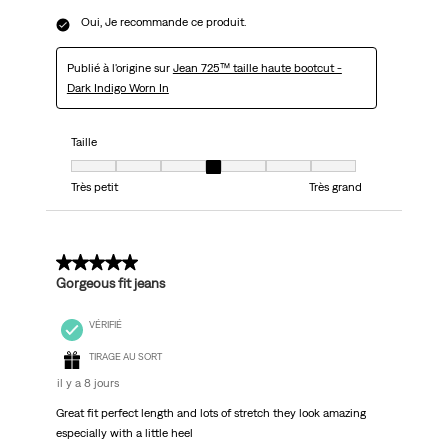
Oui, Je recommande ce produit.
Publié à l'origine sur
Jean 725™ taille haute bootcut -
Dark Indigo Worn In
Taille
Taille, 4 sur 7, où 1 est égal à Très petit et 7 est égal à Très grand
Très petit
Très grand
5 sur 5 étoiles.
Gorgeous fit jeans
VÉRIFIÉ
TIRAGE AU SORT
il y a 8 jours
Great fit perfect length and lots of stretch they look amazing
especially with a little heel