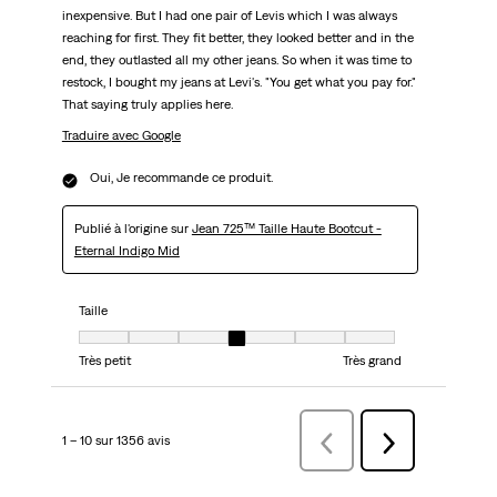
inexpensive. But I had one pair of Levis which I was always
reaching for first. They fit better, they looked better and in the
end, they outlasted all my other jeans. So when it was time to
restock, I bought my jeans at Levi's. "You get what you pay for."
That saying truly applies here.
Traduire avec Google
Oui, Je recommande ce produit.
Publié à l'origine sur
Jean 725™ Taille Haute Bootcut -
Eternal Indigo Mid
Taille
Taille, 4 sur 7, où 1 est égal à Très petit et 7 est égal à Très grand
Très petit
Très grand
1 – 10 sur 1356 avis
Précédentavis
Suivant
avis