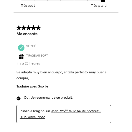
Taille, 7 sur 7, où 1 est égal à Très petit et 7 est égal à Très grand
Très petit
Très grand
5 sur 5 étoiles.
Me encanta
VÉRIFIÉ
TIRAGE AU SORT
il y a 23 heures
Se adapta muy bien al cuerpo, entalla perfecto. muy buena
compra,
Traduire avec Google
Oui, Je recommande ce produit.
Publié à l'origine sur
Jean 725™ taille haute bootcut -
Blue Wave Rinse