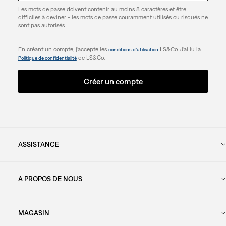
Les mots de passe doivent contenir au moins 8 caractères et être
difficiles à deviner - les mots de passe couramment utilisés ou risqués ne
sont pas autorisés.
En créant un compte, j’accepte les
LS&Co. J’ai lu la
conditions d’utilisation
de LS&Co.
Politique de confidentialité
Créer un compte
ASSISTANCE
A PROPOS DE NOUS
MAGASIN