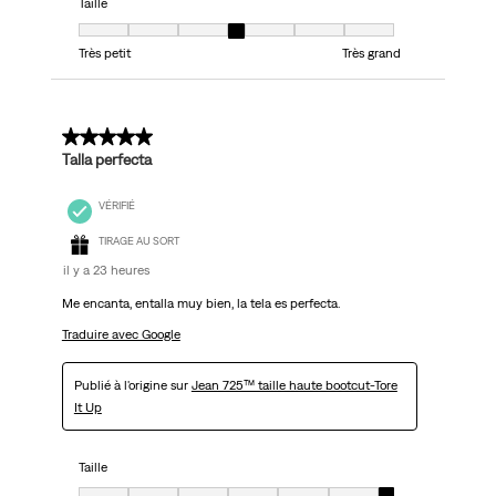
Taille
Taille, 4 sur 7, où 1 est égal à Très petit et 7 est égal à Très grand
Très petit
Très grand
5 sur 5 étoiles.
Talla perfecta
VÉRIFIÉ
TIRAGE AU SORT
il y a 23 heures
Me encanta, entalla muy bien, la tela es perfecta.
Traduire avec Google
Publié à l'origine sur
Jean 725™ taille haute bootcut-Tore
It Up
Taille