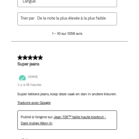
Langue
1
Trier par
De la note la plus élevée à la plus faible
à
10
1 – 10 sur 1356 avis
sur
1356
avis.
5 sur 5 étoiles.
Super jeans
VÉRIFIÉ
il y a 16 heures
Super lekkere jeans, koop deze vaak en dan in andere kleuren.
Traduire avec Google
Publié à l'origine sur
Jean 725™ taille haute bootcut -
Dark Indigo Worn In