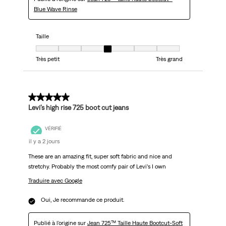
Blue Wave Rinse
Taille
Taille, 4 sur 7, où 1 est égal à Très petit et 7 est égal à Très grand
Très petit
Très grand
5 sur 5 étoiles.
Levi’s high rise 725 boot cut jeans
VÉRIFIÉ
il y a 2 jours
These are an amazing fit, super soft fabric and nice and
stretchy. Probably the most comfy pair of Levi’s I own
Traduire avec Google
Oui, Je recommande ce produit.
Publié à l'origine sur
Jean 725™ Taille Haute Bootcut-Soft