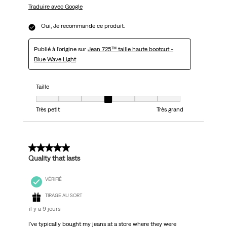
Traduire avec Google
Oui, Je recommande ce produit.
Publié à l'origine sur
Jean 725™ taille haute bootcut -
Blue Wave Light
Taille
Taille, 4 sur 7, où 1 est égal à Très petit et 7 est égal à Très grand
Très petit
Très grand
5 sur 5 étoiles.
Quality that lasts
VÉRIFIÉ
TIRAGE AU SORT
il y a 9 jours
I've typically bought my jeans at a store where they were