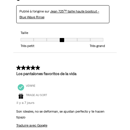
Publié à l'origine sur
Jean 725™ taille haute bootcut -
Blue Wave Rinse
Taille
Taille, 4 sur 7, où 1 est égal à Très petit et 7 est égal à Très grand
Très petit
Très grand
5 sur 5 étoiles.
Los pantalones favoritos de la vida
VÉRIFIÉ
TIRAGE AU SORT
il y a 7 jours
Son ideales, no se deforman, se ajustan perfecto y te hacen
tipazo
Traduire avec Google