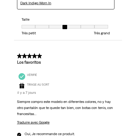
Dark Indigo Worn In
Taille
Taille, 4 sur 7, où 1 est égal à Très petit et 7 est égal à Très grand
Très petit
Très grand
5 sur 5 étoiles.
Los favoritos
VÉRIFIÉ
TIRAGE AU SORT
il y a 7 jours
Siempre compro este modelo en diferentes colores, no y hay
otro pantalón que te quede tan bien, con botas con tenis, con
francesitas…
Traduire avec Google
Oui, Je recommande ce produit.