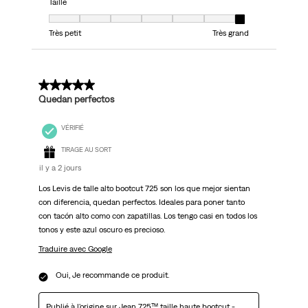
Taille
Taille, 7 sur 7, où 1 est égal à Très petit et 7 est égal à Très grand
Très petit
Très grand
5 sur 5 étoiles.
Quedan perfectos
VÉRIFIÉ
TIRAGE AU SORT
il y a 2 jours
Los Levis de talle alto bootcut 725 son los que mejor sientan
con diferencia, quedan perfectos. Ideales para poner tanto
con tacón alto como con zapatillas. Los tengo casi en todos los
tonos y este azul oscuro es precioso.
Traduire avec Google
Oui, Je recommande ce produit.
Publié à l'origine sur
Jean 725™ taille haute bootcut -