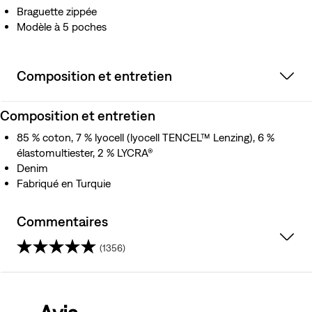
Braguette zippée
Modèle à 5 poches
Composition et entretien
Composition et entretien
85 % coton, 7 % lyocell (lyocell TENCEL™ Lenzing), 6 %
élastomultiester, 2 % LYCRA®
Denim
Fabriqué en Turquie
Commentaires
(1356)
4.4
sur