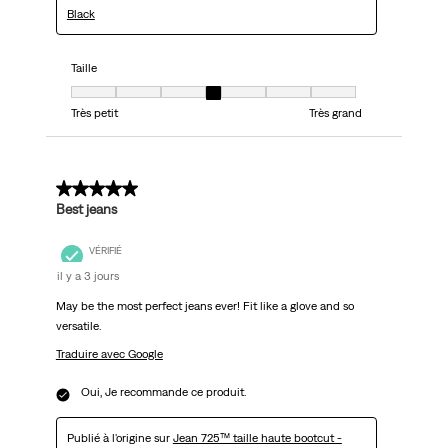
Black
Taille
Taille, 4 sur 7, où 1 est égal à Très petit et 7 est égal à Très grand
Très petit
Très grand
5 sur 5 étoiles.
Best jeans
VÉRIFIÉ
il y a 3 jours
May be the most perfect jeans ever! Fit like a glove and so
versatile.
Traduire avec Google
Oui, Je recommande ce produit.
Publié à l'origine sur
Jean 725™ taille haute bootcut -