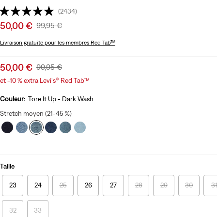
(2434)
Sale
50,00 €
Original
99,95 €
price
Price
Livraison gratuite
pour les membres Red Tab™
is
Was
Sale
50,00 €
Original
99,95 €
price
Price
et -10 % extra Levi's® Red Tab™
is
Was
Couleur:
Tore It Up - Dark Wash
Stretch moyen (21-45 %)
Taille
23
24
25
26
27
28
29
30
3
32
33