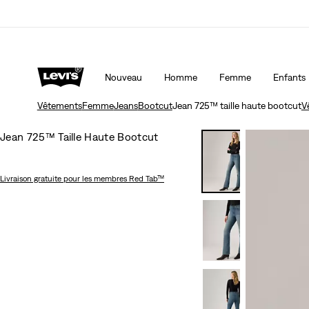
Nouveau
Homme
Femme
Enfants
Vêtements
Femme
Jeans
Bootcut
Jean 725™ taille haute bootcut
V
Jean 725™ Taille Haute Bootcut
Livraison gratuite
pour les membres Red Tab™