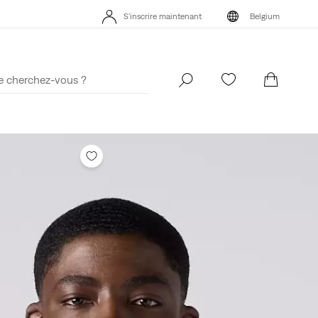
S'inscrire maintenant
Belgium
s App. Le meilleur de Levi’s®, sur mesure, spécialement pour vous.
S'inscrire maintenant
Belgium
Détails