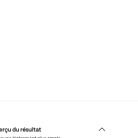
erçu du résultat
oupe légèrement plus ample