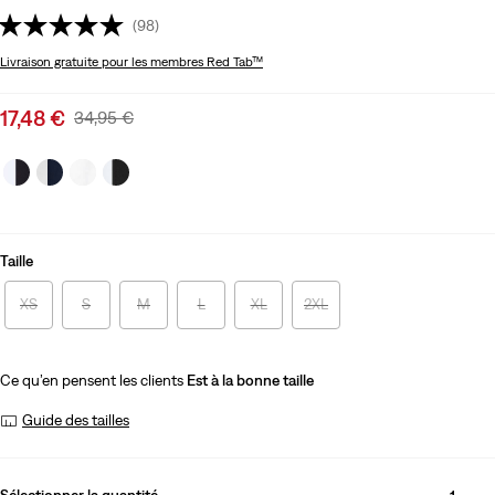
(98)
Livraison gratuite
pour les membres Red Tab™
Sale
17,48 €
Original
34,95 €
price
Price
is
Was
Taille
XS
S
M
L
XL
2XL
Ce qu’en pensent les clients
Est à la bonne taille
Guide des tailles
Sélectionner la quantité