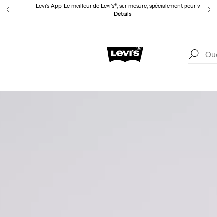
Levi's App. Le meilleur de Levi’s®, sur mesure, spécialement pour vous.
ils
Détails
Levi'
Politique de livraison et de retours Mise à jour
Détails