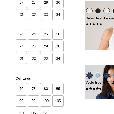
27
28
29
30
31
32
33
34
Débardeur dos na
(91)
26,95 €
23
24
25
26
27
28
29
30
31
32
33
34
Ceintures
Veste Trucker Orig
(843)
70
75
80
85
129,95 €
90
95
100
105
110
115
120