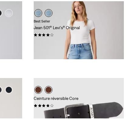
Best Seller
Jean 501® Levi's® Original
(1770)
Sale
Original
59,98 €
119,95 €
Price
Price
29%
de remise
sur le prix le plus bas 30 jours
is
was
(83,97 €)
Ceinture réversible Core
(236)
54,95 €