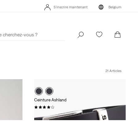
S'inscrire maintenant
Belgium
Politique de livraison et de retours Mise à jour
Détails
S'inscrire maintenant
Belgium
21 Articles
Ceinture Ashland
(257)
39,95 €