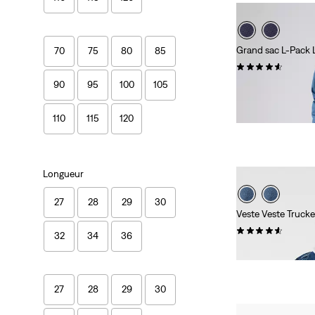
Grand sac L-Pack L
70
75
80
85
(115)
90
95
100
105
54,95 €
110
115
120
Longueur
27
28
29
30
Veste Veste Truck
(14)
32
34
36
69,95 €
27
28
29
30