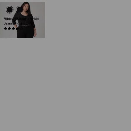
Ribcage Straight Ankle
Jeans (Plus)
(57)
€ 129,95