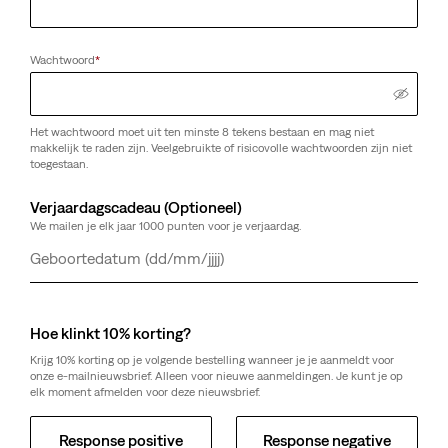
Wachtwoord
*
Het wachtwoord moet uit ten minste 8 tekens bestaan en mag niet
makkelijk te raden zijn. Veelgebruikte of risicovolle wachtwoorden zijn niet
toegestaan.
Verjaardagscadeau (Optioneel)
We mailen je elk jaar 1000 punten voor je verjaardag.
Dag
Maand
Jaar
Hoe klinkt 10% korting?
Krijg 10% korting op je volgende bestelling wanneer je je aanmeldt voor
onze e-mailnieuwsbrief. Alleen voor nieuwe aanmeldingen. Je kunt je op
elk moment afmelden voor deze nieuwsbrief.
Response positive
Response negative