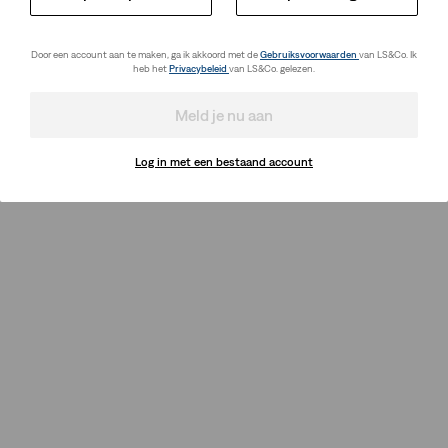
Door een account aan te maken, ga ik akkoord met de
Gebruiksvoorwaarden
van LS&Co. Ik
heb het
Privacybeleid
van LS&Co. gelezen.
Meld je nu aan
Log in met een bestaand account