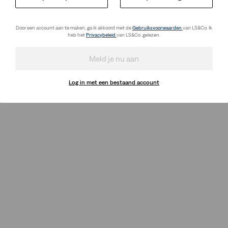
Door een account aan te maken, ga ik akkoord met de
Gebruiksvoorwaarden
van LS&Co. Ik
heb het
Privacybeleid
van LS&Co. gelezen.
Meld je nu aan
Log in met een bestaand account