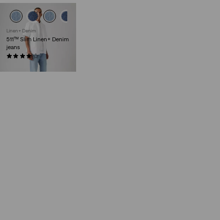
Linen+ Denim
511™ Slim Linen+ Denim
jeans
(389)
€ 119,95