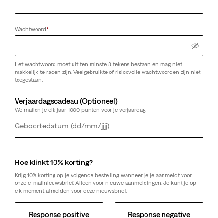
Wachtwoord
*
Het wachtwoord moet uit ten minste 8 tekens bestaan en mag niet
makkelijk te raden zijn. Veelgebruikte of risicovolle wachtwoorden zijn niet
toegestaan.
Verjaardagscadeau (Optioneel)
We mailen je elk jaar 1000 punten voor je verjaardag.
Dag
Maand
Jaar
Hoe klinkt 10% korting?
Krijg 10% korting op je volgende bestelling wanneer je je aanmeldt voor
onze e-mailnieuwsbrief. Alleen voor nieuwe aanmeldingen. Je kunt je op
elk moment afmelden voor deze nieuwsbrief.
Response positive
Response negative