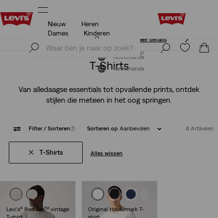
Nieuw
Heren
Unidays: Studenten krijgen 20% korting
Meer details
Dames
Kinderen
Unidays: Studenten krijgen 20% korting
Meer details
Meld je nu aan
Meld je nu aan
Netherlands
T-Shirts
Netherlands
Van alledaagse essentials tot opvallende prints, ontdek
stijlen die meteen in het oog springen.
Filter
/ Sorteren
(1)
Sorteren op
Aanbevolen
6 Artikelen
T-Shirts
Alles wissen
Levi's® Red Tab™ vintage
Original Housemark T-
T-shirt
shirt