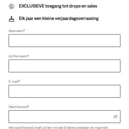
EXCLUSIEVE toegang tot drops en sales
Elk jaar een kleine verjaardagsverrassing
Voornaam
*
Achternaam
*
E-mail
*
Wachtwoord
*
Het wachtwoord moet uit ten minste 8 tekens bestaan en mag niet