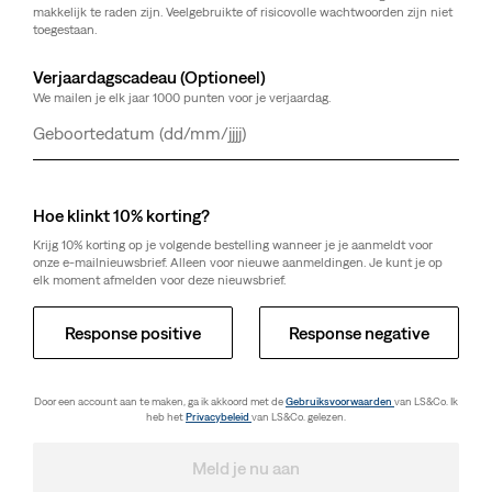
makkelijk te raden zijn. Veelgebruikte of risicovolle wachtwoorden zijn niet
toegestaan.
Verjaardagscadeau (Optioneel)
We mailen je elk jaar 1000 punten voor je verjaardag.
Dag
Maand
Jaar
Hoe klinkt 10% korting?
Krijg 10% korting op je volgende bestelling wanneer je je aanmeldt voor
onze e-mailnieuwsbrief. Alleen voor nieuwe aanmeldingen. Je kunt je op
elk moment afmelden voor deze nieuwsbrief.
Response positive
Response negative
Door een account aan te maken, ga ik akkoord met de
Gebruiksvoorwaarden
van LS&Co. Ik
heb het
Privacybeleid
van LS&Co. gelezen.
Meld je nu aan