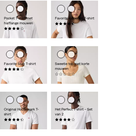
Pocket T-shirt met
Favorite katoenen T-shirt
halflange mouwen
(16)
(8)
€ 34,95
€ 29,95
Favorite Slub T-shirt
Sweetie top met korte
mouwen
(59)
€ 34,95
(0)
€ 24,95
Original Housemark T-
Het Perfect T-shirt – Set
shirt
van 2
(118)
(225)
€ 24,95
€ 39,95