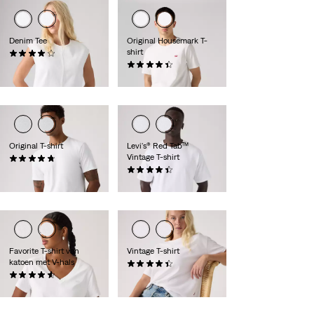
Denim Tee
Original Housemark T-
shirt
(1)
€ 64,95
(559)
€ 24,95
Original T-shirt
Levi's® Red Tab™
Vintage T-shirt
(25)
€ 34,95
(277)
€ 34,95
Favorite T-shirt van
Vintage T-shirt
katoen met V-hals
(83)
(25)
€ 39,95
€ 34,95