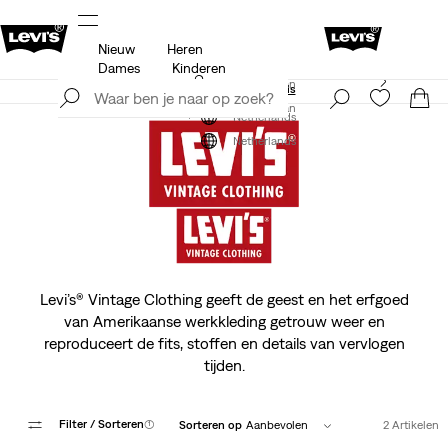
Nieuw
Heren
 op
Update verzend- en retourbeleid
Meer details
Dames
Kinderen
Levi's App. Het beste van Levi’s®, speciaal voor jou op
Meld je nu aan
maat gemaakt.
Meer details
Meld je nu aan
Netherlands
Netherlands
Levi’s® Vintage Clothing geeft de geest en het erfgoed
van Amerikaanse werkkleding getrouw weer en
reproduceert de fits, stoffen en details van vervlogen
tijden.
Filter
/ Sorteren
(1)
Sorteren op
Aanbevolen
2 Artikelen