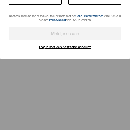
Door een account aan te maken, ga ik akkoord met de
Gebruiksvoorwaarden
van LS&Co. Ik
heb het
Privacybeleid
van LS&Co. gelezen.
Meld je nu aan
Log in met een bestaand account