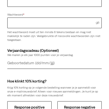
Wachtwoord
*
Het wachtwoord moet uit ten minste 8 tekens bestaan en mag niet
makkelijk te raden zijn. Veelgebruikte of risicovolle wachtwoorden zijn niet
toegestaan.
Verjaardagscadeau (Optioneel)
We mailen je elk jaar 1000 punten voor je verjaardag.
Dag
Maand
Jaar
Hoe klinkt 10% korting?
Krijg 10% korting op je volgende bestelling wanneer je je aanmeldt voor
onze e-mailnieuwsbrief. Alleen voor nieuwe aanmeldingen. Je kunt je op
elk moment afmelden voor deze nieuwsbrief.
Response positive
Response negative