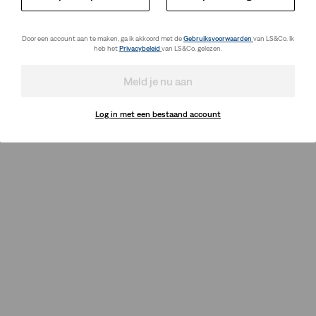
Door een account aan te maken, ga ik akkoord met de
Gebruiksvoorwaarden
van LS&Co. Ik
heb het
Privacybeleid
van LS&Co. gelezen.
Meld je nu aan
Log in met een bestaand account