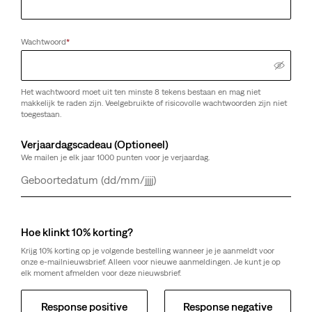
Wachtwoord
*
Het wachtwoord moet uit ten minste 8 tekens bestaan en mag niet
makkelijk te raden zijn. Veelgebruikte of risicovolle wachtwoorden zijn niet
toegestaan.
Verjaardagscadeau (Optioneel)
We mailen je elk jaar 1000 punten voor je verjaardag.
Dag
Maand
Jaar
Hoe klinkt 10% korting?
Krijg 10% korting op je volgende bestelling wanneer je je aanmeldt voor
onze e-mailnieuwsbrief. Alleen voor nieuwe aanmeldingen. Je kunt je op
elk moment afmelden voor deze nieuwsbrief.
Response positive
Response negative