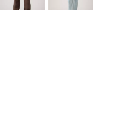
Extra -10% Levi's®
is
was
Red Tab™