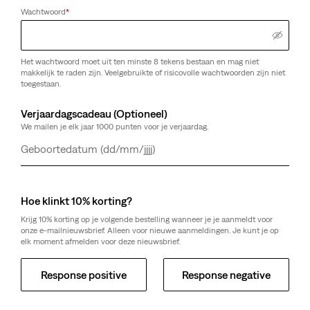
Wachtwoord
*
Het wachtwoord moet uit ten minste 8 tekens bestaan en mag niet
makkelijk te raden zijn. Veelgebruikte of risicovolle wachtwoorden zijn niet
toegestaan.
Verjaardagscadeau (Optioneel)
We mailen je elk jaar 1000 punten voor je verjaardag.
Dag
Maand
Jaar
Hoe klinkt 10% korting?
Krijg 10% korting op je volgende bestelling wanneer je je aanmeldt voor
onze e-mailnieuwsbrief. Alleen voor nieuwe aanmeldingen. Je kunt je op
elk moment afmelden voor deze nieuwsbrief.
Response positive
Response negative