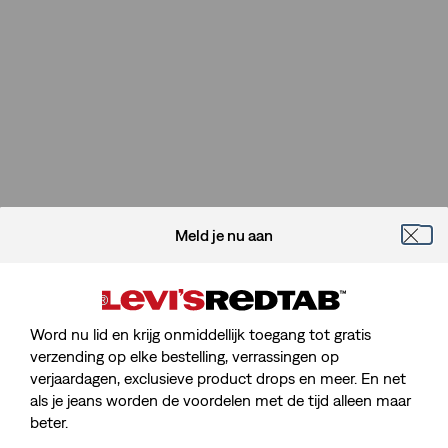
Meld je nu aan
Word nu lid en krijg onmiddellijk toegang tot gratis
verzending op elke bestelling, verrassingen op
verjaardagen, exclusieve product drops en meer. En net
Sorry, We Kunnen De Pagina Die
als je jeans worden de voordelen met de tijd alleen maar
Je Zoekt Niet Vinden.
beter.