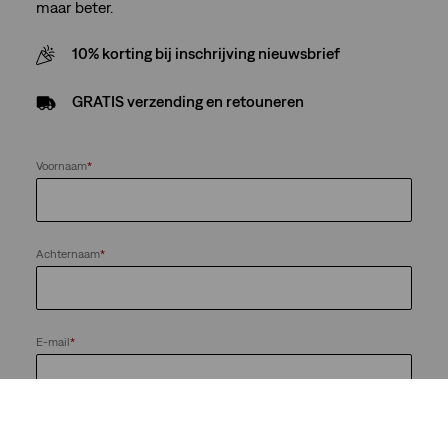
maar beter.
10% korting bij inschrijving nieuwsbrief
GRATIS verzending en retouneren
Voornaam
*
Achternaam
*
E-mail
*
Houd me op de hoogte van nieuws en aanbiedingen van de
LS&Co.-bedrijvengroep. Ik kan me te allen tijde afmelden.