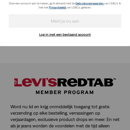
Door een account aan te maken, ga ik akkoord met de
Gebruiksvoorwaarden
van LS&Co. Ik
heb het
Privacybeleid
van LS&Co. gelezen.
Meld je nu aan
Log in met een bestaand account
Word nu lid en krijg onmiddellijk toegang tot gratis
verzending op elke bestelling, verrassingen op
verjaardagen, exclusieve product drops en meer. En net
als je jeans worden de voordelen met de tijd alleen