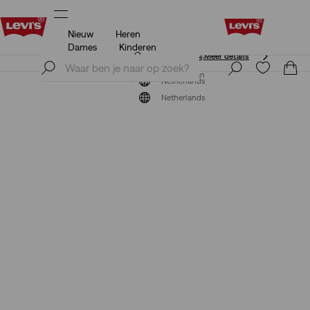
Nieuw
Heren
Unidays: Studenten krijgen 20% korting
Meer details
Dames
Kinderen
Unidays: Studenten krijgen 20% korting
Meer details
Meld je nu aan
Meld je nu aan
Netherlands
Netherlands