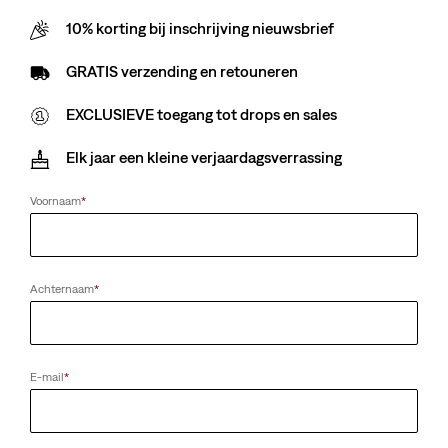
10% korting bij inschrijving nieuwsbrief
Sorry voor het ongemak. Probeer het later nog eens.
GRATIS verzending en retouneren
EXCLUSIEVE toegang tot drops en sales
Elk jaar een kleine verjaardagsverrassing
Voornaam
*
Achternaam
*
E-mail
*